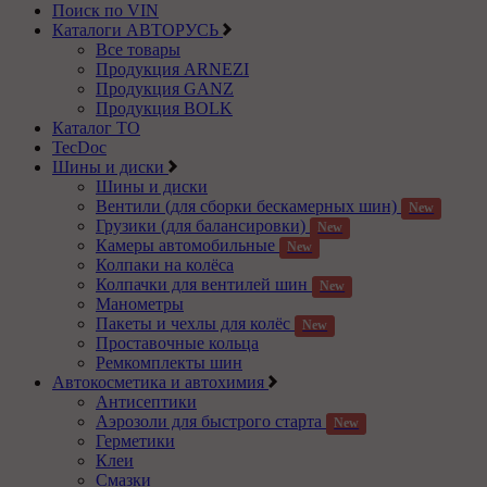
Поиск по VIN
Каталоги АВТОРУСЬ
Все товары
Продукция ARNEZI
Продукция GANZ
Продукция BOLK
Каталог ТО
TecDoc
Шины и диски
Шины и диски
Вентили (для сборки бескамерных шин)
New
Грузики (для балансировки)
New
Камеры автомобильные
New
Колпаки на колёса
Колпачки для вентилей шин
New
Манометры
Пакеты и чехлы для колёс
New
Проставочные кольца
Ремкомплекты шин
Автокосметика и автохимия
Антисептики
Аэрозоли для быстрого старта
New
Герметики
Клеи
Смазки