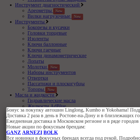
Инструмент диагностический
Ареометры
New
Вилки нагрузочные
New
Инструменты
Бокорезы и кусачки
Головки торцевые
Изоленты
Ключи баллонные
Ключи гаечные
Ключи динамометрические
Лопаты
Молотки
New
Наборы инструментов
Отвертки
Пассатижи и плоскогубцы
Топоры
New
Масла и жидкости
Гидравлические масла
Жидкости AdBlue
Бонус за покупку автошин Linglong, Kumho и Yokohama! По
Жидкости амортизаторные
New
Доставка 2 раза в день в Ростове-на-Дону и в близлежащих 
Жидкости стеклоомывателя
Ежедневная доставка в Московском регионе и в ряде городо
Индустриальные редукторные масла
Новые акции по фокусным брендам:
Компрессорные масла
GANZ
ARNEZI
BOLK
Масла для мотоциклов и лодок
Все новинки в фокусных брендах всегда под рукой. Подробн
Моторные масла