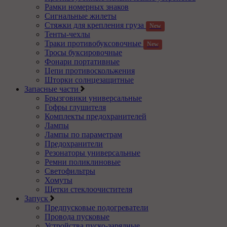
Рамки номерных знаков
Сигнальные жилеты
Стяжки для крепления груза
New
Тенты-чехлы
Траки противобуксовочные
New
Тросы буксировочные
Фонари портативные
Цепи противоскольжения
Шторки солнцезащитные
Запасные части
Брызговики универсальные
Гофры глушителя
Комплекты предохранителей
Лампы
Лампы по параметрам
Предохранители
Резонаторы универсальные
Ремни поликлиновые
Светофильтры
Хомуты
Щетки стеклоочистителя
Запуск
Предпусковые подогреватели
Провода пусковые
Устройства пуско-зарядные