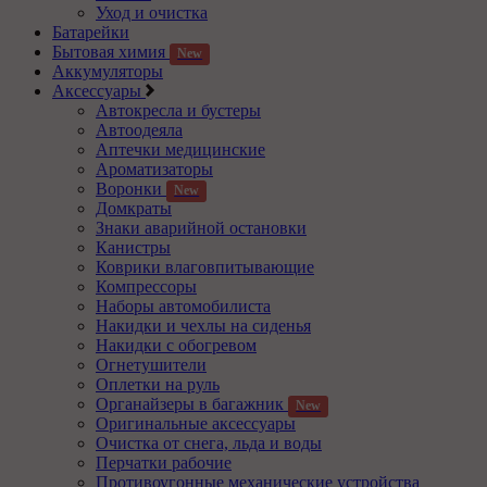
Уход и очистка
Батарейки
Бытовая химия
New
Аккумуляторы
Аксессуары
Автокресла и бустеры
Автоодеяла
Аптечки медицинские
Ароматизаторы
Воронки
New
Домкраты
Знаки аварийной остановки
Канистры
Коврики влаговпитывающие
Компрессоры
Наборы автомобилиста
Накидки и чехлы на сиденья
Накидки с обогревом
Огнетушители
Оплетки на руль
Органайзеры в багажник
New
Оригинальные аксессуары
Очистка от снега, льда и воды
Перчатки рабочие
Противоугонные механические устройства