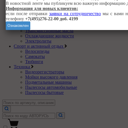
В новостной ленте мы публикуем всю важную информацию д
Присадки в масла
Информация для новых клиентов:
Присадки в систему охлаждения
если после отправки
заявки на сотрудничество
мы с вами не
Промывочные масла
телефону
+7(495)276-22-00 доб. 4199
Топливные присадки
Тормозные жидкости
Ознакомлен
Трансмиссионные масла
Охлаждающие жидкости
Электролиты
Спорт и активный отдых
Велосипеды
Самокаты
Тюбинги
Техника
Видеорегистраторы
Мойки высокого давления
Подметальные машины
Пылесосы автомобильные
Пылесосы бытовые