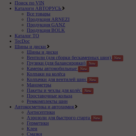
Поиск по VIN
Каталоги АВТОРУСЬ
Все товары
Продукция ARNEZI
Продукция GANZ
Продукция BOLK
Каталог ТО
TecDoc
Шины и диски
Шины и диски
Вентили (для сборки бескамерных шин)
New
Грузики (для балансировки)
New
Камеры автомобильные
New
Колпаки на колёса
Колпачки для вентилей шин
New
Манометры
Пакеты и чехлы для колёс
New
Проставочные кольца
Ремкомплекты шин
Автокосметика и автохимия
Антисептики
Аэрозоли для быстрого старта
New
Герметики
Клеи
Смазки