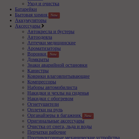
Уход и очистка
Батарейки
Бытовая химия
New
Аккумуляторы
Аксессуары
Автокресла и бустеры
Автоодеяла
Аптечки медицинские
Ароматизаторы
Воронки
New
Домкраты
Знаки аварийной остановки
Канистры
Коврики влаговпитывающие
Компрессоры
Наборы автомобилиста
Накидки и чехлы на сиденья
Накидки с обогревом
Огнетушители
Оплетки на руль
Органайзеры в багажник
New
Оригинальные аксессуары
Очистка от снега, льда и воды
Перчатки рабочие
Противоугонные механические устройства