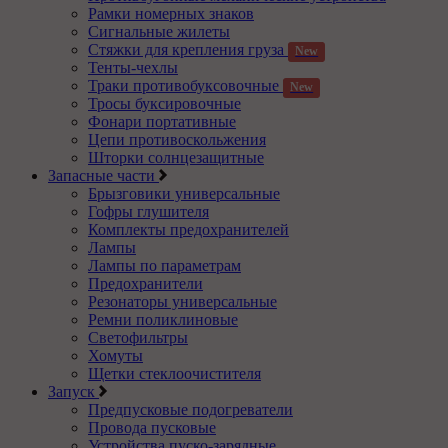
Рамки номерных знаков
Сигнальные жилеты
Стяжки для крепления груза
New
Тенты-чехлы
Траки противобуксовочные
New
Тросы буксировочные
Фонари портативные
Цепи противоскольжения
Шторки солнцезащитные
Запасные части
Брызговики универсальные
Гофры глушителя
Комплекты предохранителей
Лампы
Лампы по параметрам
Предохранители
Резонаторы универсальные
Ремни поликлиновые
Светофильтры
Хомуты
Щетки стеклоочистителя
Запуск
Предпусковые подогреватели
Провода пусковые
Устройства пуско-зарядные