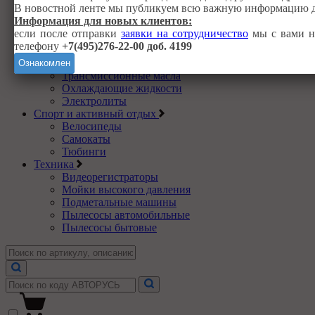
В новостной ленте мы публикуем всю важную информацию д
Присадки в масла
Информация для новых клиентов:
Присадки в систему охлаждения
если после отправки
заявки на сотрудничество
мы с вами не
Промывочные масла
телефону
+7(495)276-22-00 доб. 4199
Топливные присадки
Тормозные жидкости
Ознакомлен
Трансмиссионные масла
Охлаждающие жидкости
Электролиты
Спорт и активный отдых
Велосипеды
Самокаты
Тюбинги
Техника
Видеорегистраторы
Мойки высокого давления
Подметальные машины
Пылесосы автомобильные
Пылесосы бытовые