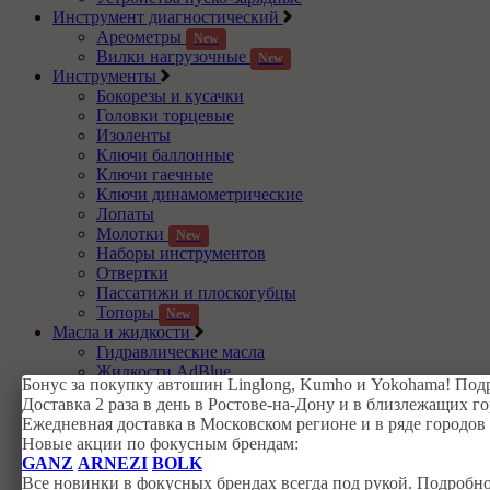
Инструмент диагностический
Ареометры
New
Вилки нагрузочные
New
Инструменты
Бокорезы и кусачки
Головки торцевые
Изоленты
Ключи баллонные
Ключи гаечные
Ключи динамометрические
Лопаты
Молотки
New
Наборы инструментов
Отвертки
Пассатижи и плоскогубцы
Топоры
New
Масла и жидкости
Гидравлические масла
Жидкости AdBlue
Бонус за покупку автошин Linglong, Kumho и Yokohama! По
Жидкости амортизаторные
New
Доставка 2 раза в день в Ростове-на-Дону и в близлежащих 
Жидкости стеклоомывателя
Ежедневная доставка в Московском регионе и в ряде городо
Индустриальные редукторные масла
Новые акции по фокусным брендам:
Компрессорные масла
GANZ
ARNEZI
BOLK
Масла для мотоциклов и лодок
Все новинки в фокусных брендах всегда под рукой. Подробн
Моторные масла