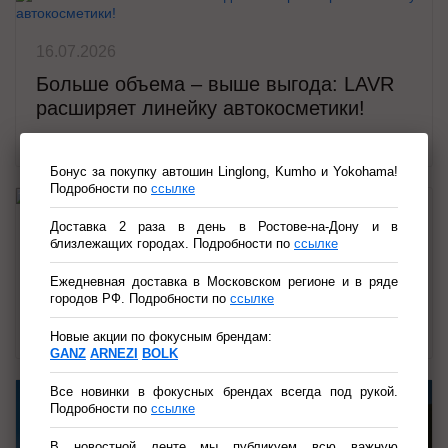
16.07.2026
Больше объема – выше выгода: LAVR
расширяет линейку автокосметики!
Обновите свой арсенал для ухода за авто!
Бонус за покупку автошин Linglong, Kumho и Yokohama!
Подробности по
ссылке
Доставка 2 раза в день в Ростове-на-Дону и в
13.07.2026
близлежащих городах. Подробности по
ссылке
MIMS Automobility 2026
Ежедневная доставка в Московском регионе и в ряде
GANZ и ARNEZI на MIMS Automobility 2026: новые
городов РФ. Подробности по
ссылке
возможности для вашего автобизнеса в Санкт-
Петербурге!
Новые акции по фокусным брендам:
GANZ
ARNEZI
BOLK
Все новинки в фокусных брендах всегда под рукой.
Подробности по
ссылке
В новостной ленте мы публикуем всю важную