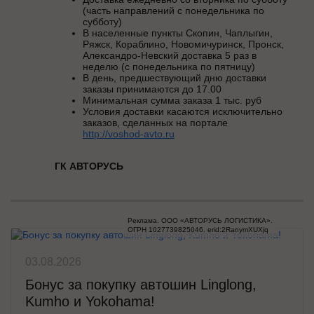
(часть направлений с понедельника по
субботу)
В населенные пункты Скопин, Чаплыгин,
Ряжск, Кораблино, Новомичуринск, Пронск,
Александро-Невский доставка 5 раз в
неделю (с понедельника по пятницу)
В день, предшествующий дню доставки
заказы принимаются до 17.00
Минимальная сумма заказа 1 тыс. руб
Условия доставки касаются исключительно
заказов, сделанных на портале
http://voshod-avto.ru
ГК АВТОРУСЬ
Реклама. ООО «АВТОРУСЬ ЛОГИСТИКА».

ОГРН 1027739825046. erid:2RanymXUXjq
03.08.2026
Бонус за покупку автошин Linglong,
Kumho и Yokohama!