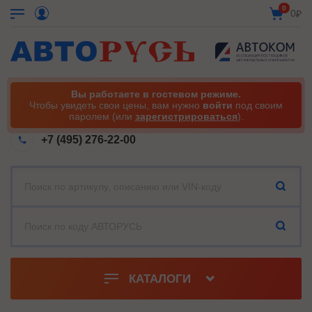
0
0
₽
Вы работаете в гостевом режиме.
Чтобы увидеть свои цены, вам нужно
войти
под своим
паролем (или
зарегистрироваться
).
+7 (495) 276-22-00
КАТАЛОГИ