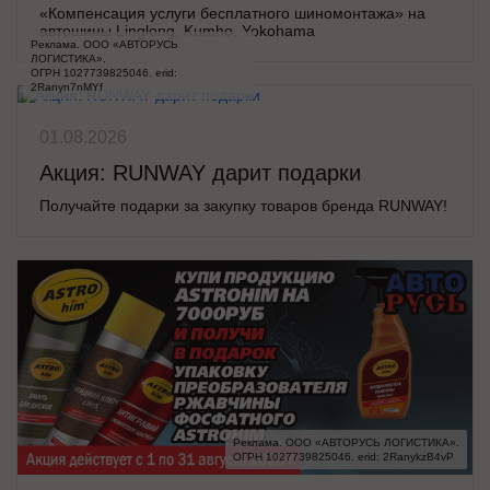
«Компенсация услуги бесплатного шиномонтажа» на
автошины Linglong, Kumho, Yokohama
Реклама. ООО «АВТОРУСЬ 
ЛОГИСТИКА».

ОГРН 1027739825046. erid: 
2Ranyn7nMYf
01.08.2026
Акция: RUNWAY дарит подарки
Получайте подарки за закупку товаров бренда RUNWAY!
Реклама. ООО «АВТОРУСЬ ЛОГИСТИКА».

ОГРН 1027739825046. erid: 2RanykzB4vP