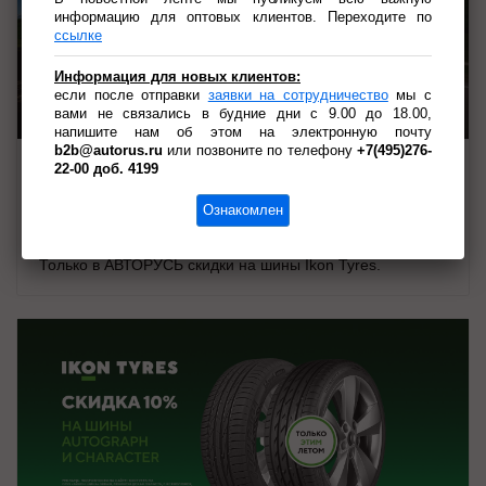
информацию для оптовых клиентов. Переходите по
ссылке
Информация для новых клиентов:
если после отправки
заявки на сотрудничество
мы с
Реклама. ООО «АВТОРУСЬ ЛОГИСТИКА».

вами не связались в будние дни с 9.00 до 18.00,
ОГРН 1027739825046. erid:2RanynfwBrK
напишите нам об этом на электронную почту
b2b@autorus.ru
или позвоните по телефону
+7(495)276-
22-00 доб. 4199
07.07.2026
Акция: Скидка -20% на шины Ikon
Ознакомлен
Autograph Ultra 2
Только в АВТОРУСЬ скидки на шины Ikon Tyres.