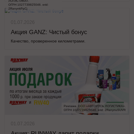
ЛОГИСТИКА».

ОГРН 1027739825046. erid: 
2RanynkPpCj
01.07.2026
Акция GANZ: Чистый бонус
Качество, проверенное километрами.
Реклама. ООО «АВТОРУСЬ ЛОГИСТИКА».

ОГРН 1027739825046. erid: 2RanynuSUVR
01.07.2026
Акция: RUNWAY дарит подарки