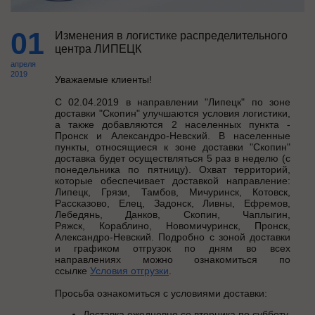
01
Изменения в логистике распределительного
центра ЛИПЕЦК
апреля
2019
Уважаемые клиенты!
С 02.04.2019 в направлении "Липецк" по зоне
доставки "Скопин" улучшаются условия логистики,
а также добавляются 2 населенных пункта -
Пронск и Александро-Невский. В населенные
пункты, относящиеся к зоне доставки "Скопин"
доставка будет осуществляться 5 раз в неделю (с
понедельника по пятницу). Охват территорий,
которые обеспечивает доставкой направление:
Липецк, Грязи, Тамбов, Мичуринск, Котовск,
Рассказово, Елец, Задонск, Ливны, Ефремов,
Лебедянь, Данков, Скопин, Чаплыгин,
Ряжск, Кораблино, Новомичуринск, Пронск,
Александро-Невский. Подробно с зоной доставки
и графиком отгрузок по дням во всех
направлениях можно ознакомиться по
ссылке
Условия отгрузки
.
Просьба ознакомиться с условиями доставки:
Доставка ежедневно со вторника по субботу