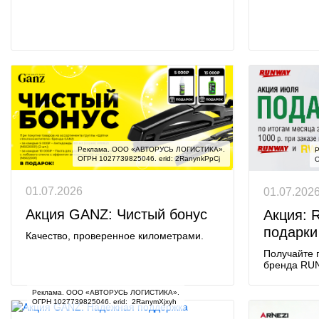
Реклама. ООО «АВТОРУСЬ ЛОГИСТИКА».

Р
ОГРН 1027739825046. erid: 2RanynkPpCj
О
01.07.2026
01.07.202
Акция GANZ: Чистый бонус
Акция: 
подарки
Качество, проверенное километрами.
Получайте п
бренда RU
Реклама. ООО «АВТОРУСЬ ЛОГИСТИКА».

ОГРН 1027739825046. erid:  2RanymXjxyh