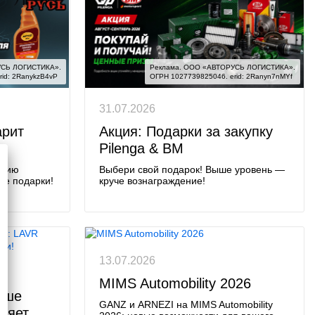
СЬ ЛОГИСТИКА».

Реклама. ООО «АВТОРУСЬ ЛОГИСТИКА».

id: 2RanykzB4vP
ОГРН 1027739825046. erid: 2Ranyn7nMYf
31.07.2026
арит
Акция: Подарки за закупку
Pilenga & BM
кцию
Выбери свой подарок! Выше уровень —
те подарки!
круче вознаграждение!
13.07.2026
MIMS Automobility 2026
ыше
GANZ и ARNEZI на MIMS Automobility
ряет