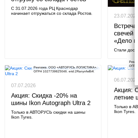
С 31.07.2026 года РЦ Краснодар
начинает отгружаться со склада Ростов.
23.07.202
Встреча
свечей 
«Дело в
Стали дост
Рекл
ОГРН 
Реклама. ООО «АВТОРУСЬ ЛОГИСТИКА».

ОГРН 1027739825046. erid:2RanynfwBrK
06.07.202
07.07.2026
Акция: 
Акция: Скидка -20% на
летние 
шины Ikon Autograph Ultra 2
Только в А
Ikon Tyres.
Только в АВТОРУСЬ скидки на шины
Ikon Tyres.