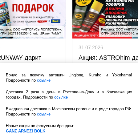
Реклама. ООО «АВТОРУ
еклама. ООО «АВТОРУСЬ ЛОГИСТИКА».

ОГРН 1027739825046. er
ГРН 1027739825046. erid: 2Ranyn7nMYf
31.07.2026
6
Акция: ASTROhim д
RUNWAY дарит
подарки!
Весь август закупайте проду
одарки за закупку товаров
Бонус за покупку автошин Linglong, Kumho и Yokohama!
бренда ASTROhim и получай
NWAY!
Подробности по
ссылке
Доставка 2 раза в день в Ростове-на-Дону и в близлежащих
городах. Подробности по
ссылке
Ежедневная доставка в Московском регионе и в ряде городов РФ.
Подробности по
ссылке
16.07.2026
Новые акции по фокусным брендам:
Больше объема – в
GANZ
ARNEZI
BOLK
выгода: LAVR расши