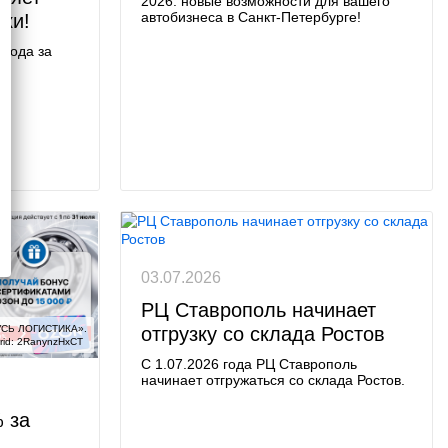
2026: новые возможности для вашего
автобизнеса в Санкт-Петербурге!
ки!
ухода за
03.07.2026
РЦ Ставрополь начинает
отгрузку со склада Ростов
СЬ ЛОГИСТИКА».

rid: 2RanynzHxCT
С 1.07.2026 года РЦ Ставрополь
начинает отгружаться со склада Ростов.
 за