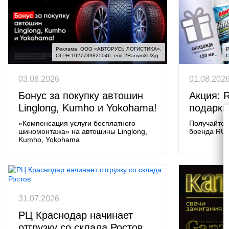
Реклама. ООО «АВТОРУСЬ ЛОГИСТИКА».

Р
ОГРН 1027739825046. erid:2RanymXUXjq
О
03.08.2026
01.08.202
Бонус за покупку автошин
Акция: 
Linglong, Kumho и Yokohama!
подарки
«Компенсация услуги бесплатного
Получайте п
шиномонтажа» на автошины Linglong,
бренда RU
Kumho, Yokohama
31.07.2026
РЦ Краснодар начинает
отгрузку со склада Ростов