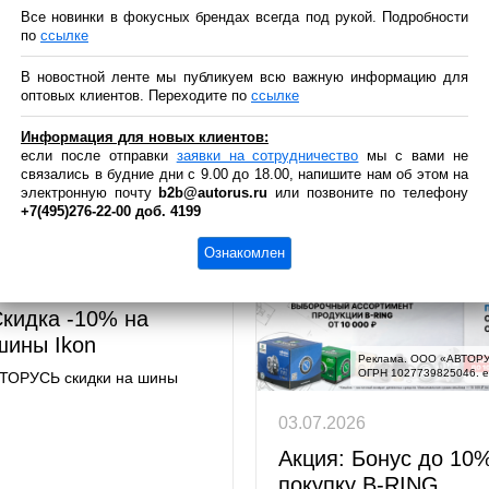
Все новинки в фокусных брендах всегда под рукой. Подробности
линейку автокосмети
по
ссылке
6
Обновите свой арсенал для 
авто!
В новостной ленте мы публикуем всю важную информацию для
йте новый каталог
оптовых клиентов. Переходите по
ссылке
зажигания GANZ:
Информация для новых клиентов:
 деталях»!
если после отправки
заявки на сотрудничество
мы с вами не
связались в будние дни с 9.00 до 18.00, напишите нам об этом на
упны каталоги свечей GANZ
электронную почту
b2b@autorus.ru
или позвоните по телефону
+7(495)276-22-00 доб. 4199
ама. ООО «АВТОРУСЬ ЛОГИСТИКА».

1027739825046. erid: 2RanynEjQ4T
Ознакомлен
6
Скидка -10% на
шины Ikon
Реклама. ООО «АВТОРУ
ОГРН 1027739825046. e
ВТОРУСЬ скидки на шины
03.07.2026
Акция: Бонус до 10%
покупку B-RING