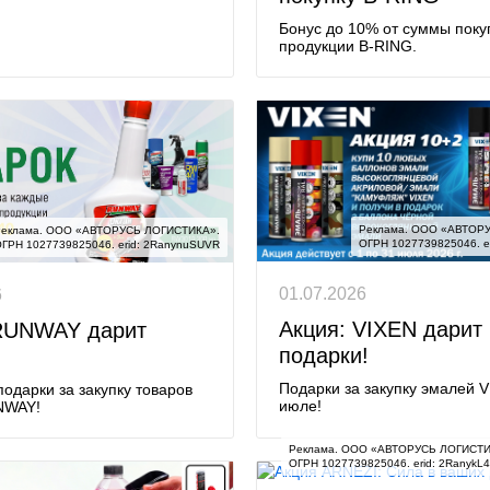
Бонус до 10% от суммы поку
продукции B-RING.
Реклама. ООО «АВТОРУ
еклама. ООО «АВТОРУСЬ ЛОГИСТИКА».

ОГРН 1027739825046. e
ГРН 1027739825046. erid: 2RanynuSUVR
01.07.2026
6
Акция: VIXEN дарит
RUNWAY дарит
подарки!
Подарки за закупку эмалей V
одарки за закупку товаров
июле!
NWAY!
Реклама. ООО «АВТОРУСЬ ЛОГИСТИК
ОГРН 1027739825046. erid: 2RanykL