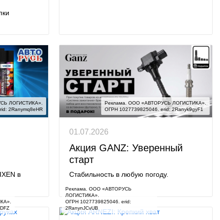
пки
СЬ ЛОГИСТИКА».

Реклама. ООО «АВТОРУСЬ ЛОГИСТИКА».

rid: 2Ranymq8eHR
ОГРН 1027739825046. erid: 2Ranyk9gyF1
01.07.2026
Акция GANZ: Уверенный
старт
IXEN в
Стабильность в любую погоду.
Реклама. ООО «АВТОРУСЬ 
ЛОГИСТИКА».

А».

ОГРН 1027739825046. erid: 
4DFZ
2RanynJCvUB