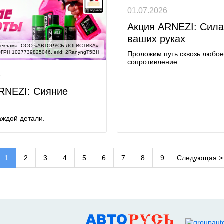
01.07.2026
Акция ARNEZI: Сила
ваших руках
еклама. ООО «АВТОРУСЬ ЛОГИСТИКА».

ГРН 1027739825046. erid: 2RanyngT5BH
Проложим путь сквозь любое
сопротивление.
6
RNEZI: Сияние
аждой детали.
1
2
3
4
5
6
7
8
9
Следующая >