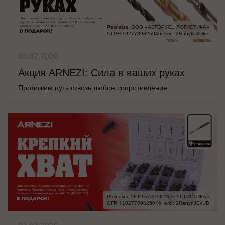
Реклама. ООО «АВТОРУСЬ ЛОГИСТИКА».

ОГРН 1027739825046. erid: 2RanykL4DFZ
01.07.2026
Акция ARNEZI: Сила в ваших руках
Проложим путь сквозь любое сопротивление.
Реклама. ООО «АВТОРУСЬ ЛОГИСТИКА».

ОГРН 1027739825046. erid: 2RanynJCvUB