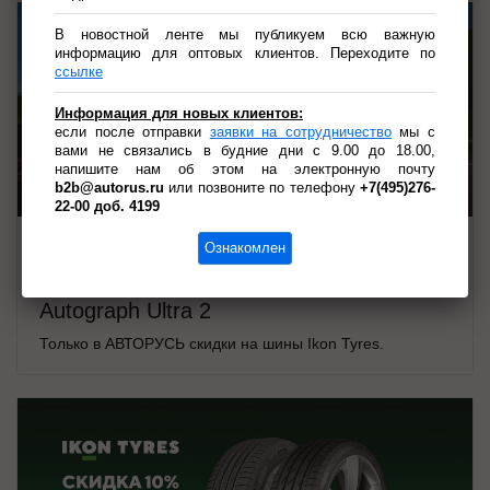
В новостной ленте мы публикуем всю важную
информацию для оптовых клиентов. Переходите по
ссылке
Информация для новых клиентов:
если после отправки
заявки на сотрудничество
мы с
вами не связались в будние дни с 9.00 до 18.00,
напишите нам об этом на электронную почту
Реклама. ООО «АВТОРУСЬ ЛОГИСТИКА».

b2b@autorus.ru
или позвоните по телефону
+7(495)276-
ОГРН 1027739825046. erid:2RanynfwBrK
22-00 доб. 4199
07.07.2026
Ознакомлен
Акция: Скидка -20% на шины Ikon
Autograph Ultra 2
Только в АВТОРУСЬ скидки на шины Ikon Tyres.