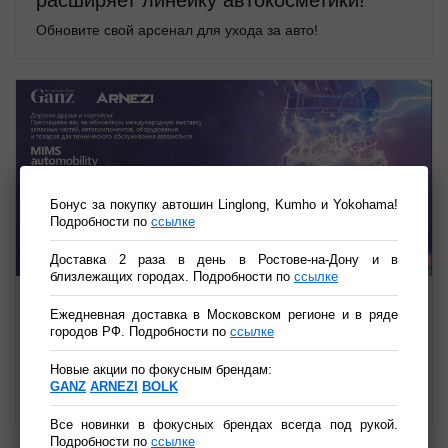
Обновите свой арсенал для ухода за авто!
Бонус за покупку автошин Linglong, Kumho и Yokohama!
Подробности по
ссылке
Доставка 2 раза в день в Ростове-на-Дону и в
близлежащих городах. Подробности по
ссылке
13.07.2026
Ежедневная доставка в Московском регионе и в ряде
городов РФ. Подробности по
ссылке
MIMS Automobility 2026
GANZ и ARNEZI на MIMS Automobility 2026: новые
Новые акции по фокусным брендам:
возможности для вашего автобизнеса в Санкт-
GANZ
ARNEZI
BOLK
Петербурге!
Все новинки в фокусных брендах всегда под рукой.
Подробности по
ссылке