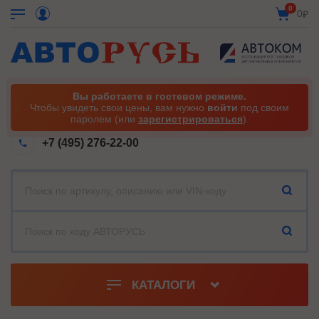
0
0
₽
Вы работаете в гостевом режиме.
Чтобы увидеть свои цены, вам нужно
войти
под своим
паролем (или
зарегистрироваться
).
+7 (495) 276-22-00
КАТАЛОГИ