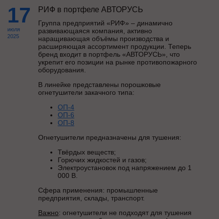
17
РИФ в портфеле АВТОРУСЬ
Группа предприятий «РИФ» – динамично
июля
развивающаяся компания, активно
2025
наращивающая объёмы производства и
расширяющая ассортимент продукции. Теперь
бренд входит в портфель «АВТОРУСЬ», что
укрепит его позиции на рынке противопожарного
оборудования.
В линейке представлены порошковые
огнетушители закачного типа:
ОП-4
ОП-6
ОП-8
Огнетушители предназначены для тушения:
Твёрдых веществ;
Горючих жидкостей и газов;
Электроустановок под напряжением до 1
000 В.
Сфера применения: промышленные
предприятия, склады, транспорт.
Важно
: огнетушители не подходят для тушения