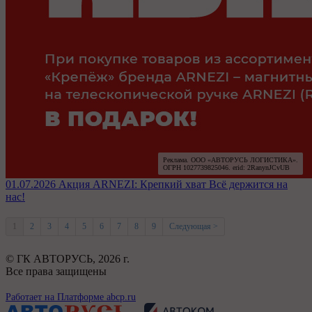
Реклама. ООО «АВТОРУСЬ ЛОГИСТИКА».

ОГРН 1027739825046. erid: 2RanynJCvUB
01.07.2026
Акция ARNEZI: Крепкий хват
Всё держится на
нас!
1
2
3
4
5
6
7
8
9
Следующая >
© ГК АВТОРУСЬ,
2026 г.
Все права защищены
Работает на Платформе abcp.ru