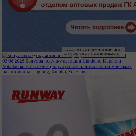
Реклама. ООО «АВТОРУСЬ ЛОГИСТИКА».

ОГРН 1027739825046. erid:2RanymXUXjq
03.08.2026
Бонус за покупку автошин Linglong, Kumho и
Yokohama!
«Компенсация услуги бесплатного шиномонтажа»
на автошины Linglong, Kumho, Yokohama