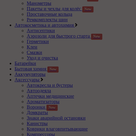
Манометры
Пакеты и чехлы для колёс
New
Проставочные кольца
Ремкомплекты шин
Автокосметика и автохимия
Антисептики
Аэрозоли для быстрого старта
New
Герметики
Клеи
Смазки
Уход и очистка
Батарейки
Бытовая химия
New
Аккумуляторы
Аксессуары
Автокресла и бустеры
Автоодеяла
Аптечки медицинские
Ароматизаторы
Воронки
New
Домкраты
Знаки аварийной остановки
Канистры
Коврики влаговпитывающие
Компрессоры