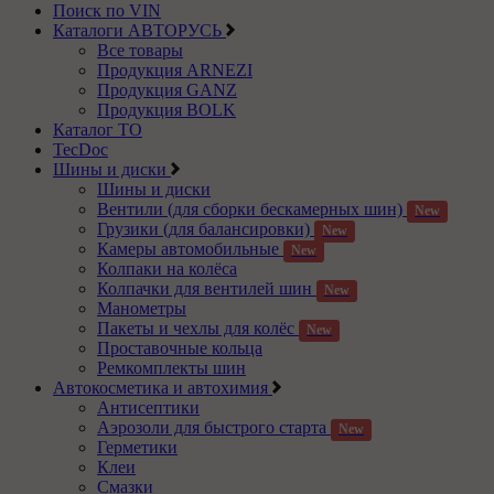
Поиск по VIN
Каталоги АВТОРУСЬ
Все товары
Продукция ARNEZI
Продукция GANZ
Продукция BOLK
Каталог ТО
TecDoc
Шины и диски
Шины и диски
Вентили (для сборки бескамерных шин)
New
Грузики (для балансировки)
New
Камеры автомобильные
New
Колпаки на колёса
Колпачки для вентилей шин
New
Манометры
Пакеты и чехлы для колёс
New
Проставочные кольца
Ремкомплекты шин
Автокосметика и автохимия
Антисептики
Аэрозоли для быстрого старта
New
Герметики
Клеи
Смазки