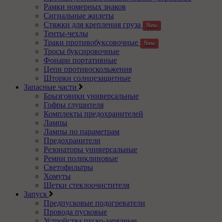
Рамки номерных знаков
Сигнальные жилеты
Стяжки для крепления груза
New
Тенты-чехлы
Траки противобуксовочные
New
Тросы буксировочные
Фонари портативные
Цепи противоскольжения
Шторки солнцезащитные
Запасные части
Брызговики универсальные
Гофры глушителя
Комплекты предохранителей
Лампы
Лампы по параметрам
Предохранители
Резонаторы универсальные
Ремни поликлиновые
Светофильтры
Хомуты
Щетки стеклоочистителя
Запуск
Предпусковые подогреватели
Провода пусковые
Устройства пуско-зарядные