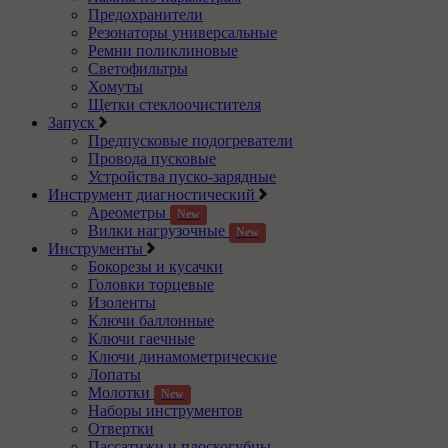
Предохранители
Резонаторы универсальные
Ремни поликлиновые
Светофильтры
Хомуты
Щетки стеклоочистителя
Запуск
Предпусковые подогреватели
Провода пусковые
Устройства пуско-зарядные
Инструмент диагностический
Ареометры
New
Вилки нагрузочные
New
Инструменты
Бокорезы и кусачки
Головки торцевые
Изоленты
Ключи баллонные
Ключи гаечные
Ключи динамометрические
Лопаты
Молотки
New
Наборы инструментов
Отвертки
Пассатижи и плоскогубцы