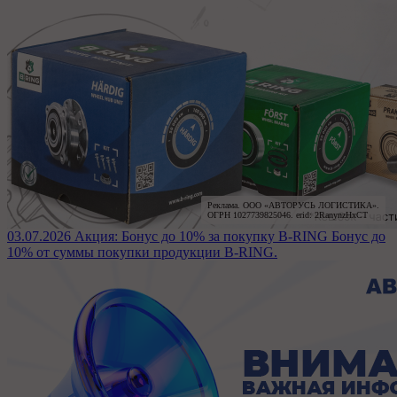
Реклама. ООО «АВТОРУСЬ ЛОГИСТИКА».

ОГРН 1027739825046. erid: 2RanynzHxCT
03.07.2026
Акция: Бонус до 10% за покупку B-RING
Бонус до
10% от суммы покупки продукции B-RING.