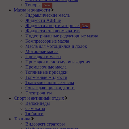
Топоры
New
Масла и жидкости
Гидравлические масла
Жидкости AdBlue
Жидкости амортизаторные
New
Жидкости стеклоомывателя
Индустриальные редукторные масла
Компрессорные масла
Масла для мотоциклов и лодок
Моторные масла
Присадки в масла
Присадки в систему охлаждения
Промывочные масла
Топливные присадки
Тормозные жидкости
Трансмиссионные масла
Охлаждающие жидкости
Электролиты
Спорт и активный отдых
Велосипеды
Самокаты
Тюбинги
Техника
Видеорегистраторы