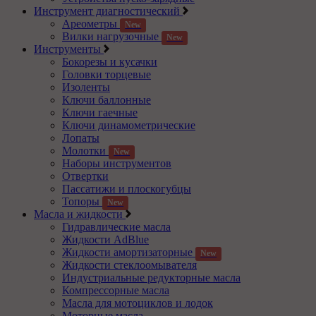
Инструмент диагностический
Ареометры
New
Вилки нагрузочные
New
Инструменты
Бокорезы и кусачки
Головки торцевые
Изоленты
Ключи баллонные
Ключи гаечные
Ключи динамометрические
Лопаты
Молотки
New
Наборы инструментов
Отвертки
Пассатижи и плоскогубцы
Топоры
New
Масла и жидкости
Гидравлические масла
Жидкости AdBlue
Жидкости амортизаторные
New
Жидкости стеклоомывателя
Индустриальные редукторные масла
Компрессорные масла
Масла для мотоциклов и лодок
Моторные масла