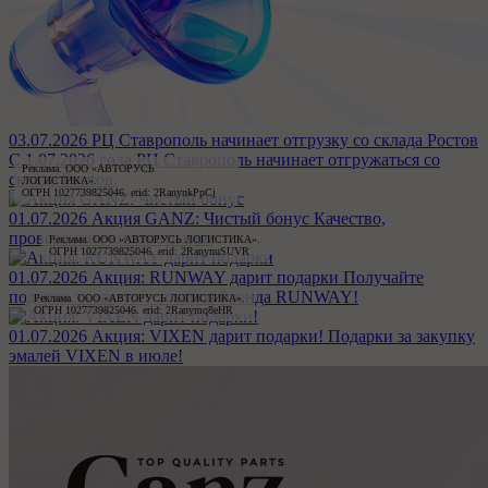
03.07.2026
РЦ Ставрополь начинает отгрузку со склада Ростов
С 1.07.2026 года РЦ Ставрополь начинает отгружаться со
Реклама. ООО «АВТОРУСЬ 
склада Ростов.
ЛОГИСТИКА».

ОГРН 1027739825046. erid: 2RanynkPpCj
01.07.2026
Акция GANZ: Чистый бонус
Качество,
проверенное километрами.
Реклама. ООО «АВТОРУСЬ ЛОГИСТИКА».

ОГРН 1027739825046. erid: 2RanynuSUVR
01.07.2026
Акция: RUNWAY дарит подарки
Получайте
подарки за закупку товаров бренда RUNWAY!
Реклама. ООО «АВТОРУСЬ ЛОГИСТИКА».

ОГРН 1027739825046. erid: 2Ranymq8eHR
01.07.2026
Акция: VIXEN дарит подарки!
Подарки за закупку
эмалей VIXEN в июле!