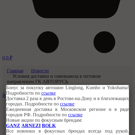
0
0
₽
Главная
Новости
Условия доставки и самовывоза в оптовом
направлении ГК АВТОРУСЬ
Бонус за покупку автошин Linglong, Kumho и Yokohama!
Подробности по
ссылке
Выбрать категорию
Доставка 2 раза в день в Ростове-на-Дону и в близлежащих
городах. Подробности по
ссылке
Все новости
Ежедневная доставка в Московском регионе и в ряде
Инструкции по работе с сайтом
городов РФ. Подробности по
ссылке
Стимулирующие акции для клиентов
Новые акции по фокусным брендам:
Гарантийная политика отдельных брендов
GANZ
ARNEZI
BOLK
Обновления в портфеле АВТОРУСЬ
Все новинки в фокусных брендах всегда под рукой.
Программы лояльности и сертификации