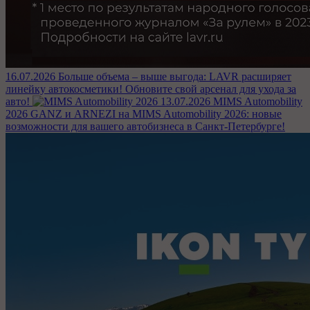
16.07.2026
Больше объема – выше выгода: LAVR расширяет
линейку автокосметики!
Обновите свой арсенал для ухода за
авто!
13.07.2026
MIMS Automobility
2026
GANZ и ARNEZI на MIMS Automobility 2026: новые
возможности для вашего автобизнеса в Санкт-Петербурге!