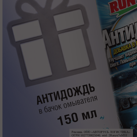
Реклама. ООО «АВТОРУСЬ ЛОГИСТИКА».

ОГРН 1027739825046. erid: 2Ranyn7nMYf