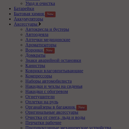
Уход и очистка
Батарейки
Бытовая химия
New
Аккумуляторы
Аксессуары
Автокресла и бустеры
Автоодеяла
Аптечки медицинские
Ароматизаторы
Воронки
New
Домкраты
Знаки аварийной остановки
Канистры
Коврики влаговпитывающие
Компрессоры
Наборы автомобилиста
Накидки и чехлы на сиденья
Накидки с обогревом
Огнетушители
Оплетки на руль
Органайзеры в багажник
New
Оригинальные аксессуары
Очистка от снега, льда и воды
Перчатки рабочие
Противоугонные механические устройства