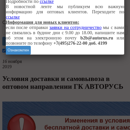
Подробности по
ссылке
Это интересно
В новостной ленте мы публикуем всю важную
Важные изменения в работе
информацию для оптовых клиентов. Переходите по
ссылке
Информация для новых клиентов:
если после отправки
заявки на сотрудничество
мы с вами
не связались в будние дни с 9.00 до 18.00, напишите нам
об этом на электронную почту
b2b@autorus.ru
или
Найти
позвоните по телефону
+7(495)276-22-00 доб. 4199
Ознакомлен
Искать только в этой категории
16
ноября
2019
Условия доставки и самовывоза в
оптовом направлении ГК АВТОРУСЬ