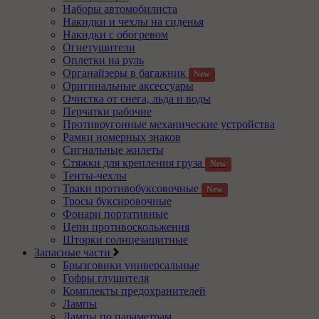
Наборы автомобилиста
Накидки и чехлы на сиденья
Накидки с обогревом
Огнетушители
Оплетки на руль
Органайзеры в багажник
New
Оригинальные аксессуары
Очистка от снега, льда и воды
Перчатки рабочие
Противоугонные механические устройства
Рамки номерных знаков
Сигнальные жилеты
Стяжки для крепления груза
New
Тенты-чехлы
Траки противобуксовочные
New
Тросы буксировочные
Фонари портативные
Цепи противоскольжения
Шторки солнцезащитные
Запасные части
Брызговики универсальные
Гофры глушителя
Комплекты предохранителей
Лампы
Лампы по параметрам