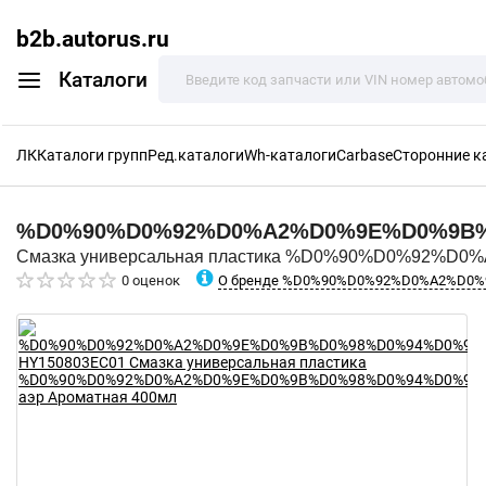
b2b.autorus.ru
Каталоги
ЛК
Каталоги групп
Ред.каталоги
Wh-каталоги
Carbase
Сторонние к
%D0%90%D0%92%D0%A2%D0%9E%D0%9B
Смазка универсальная пластика %D0%90%D0%92%
О бренде %D0%90%D0%92%D0%A2%D0
0 оценок