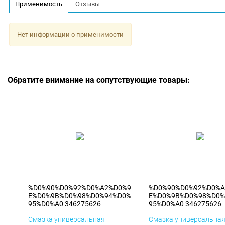
Применимость
Отзывы
Нет информации о применимости
Обратите внимание на сопутствующие товары:
%D0%90%D0%92%D0%A2%D0%9
%D0%90%D0%92%D0%A
E%D0%9B%D0%98%D0%94%D0%
E%D0%9B%D0%98%D0%
95%D0%A0 346275626
95%D0%A0 346275626
Смазка универсальная
Смазка универсальна