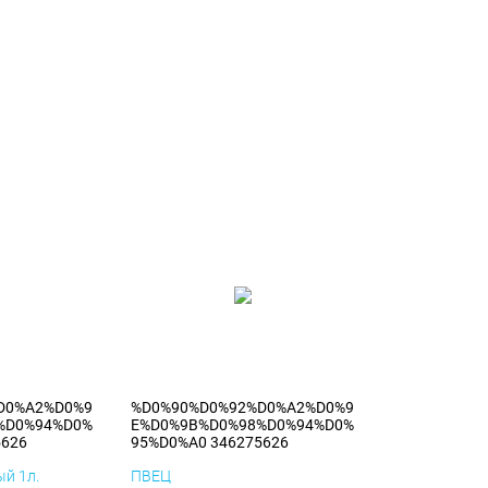
D0%A2%D0%9
%D0%90%D0%92%D0%A2%D0%9
%D0%94%D0%
E%D0%9B%D0%98%D0%94%D0%
5626
95%D0%A0 346275626
й 1л.
ПВЕЦ