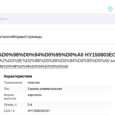
аталоги
Формы
Страницы
%D0%98%D0%94%D0%95%D0%A0
HY150803E
D0%A2%D0%9E%D0%9B%D0%98%D0%94%D0%95%D0%A0 аэр 
%9E%D0%9B%D0%98%D0%94%D0%95%D0%A0
Характеристики
Применение:
пластик
Тип:
Смазка универсальная
Форма
аэрозоль
выпуска:
Объём, л:
0.4
EAN-13:
HY150803EC01