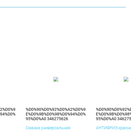
2%D0%9
%D0%90%D0%92%D0%A2%D0%9
%D0%90%D0%92%
94%D0%
E%D0%9B%D0%98%D0%94%D0%
E%D0%9B%D0%98
95%D0%A0 346275626
95%D0%A0 34627
я
Смазка универсальная
АНТИФРИЗ красны