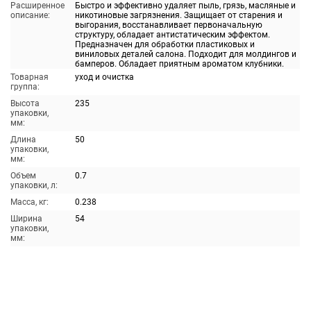
Расширенное
Быстро и эффективно удаляет пыль, грязь, масляные и
описание:
никотиновые загрязнения. Защищает от старения и
выгорания, восстанавливает первоначальную
структуру, обладает антистатическим эффектом.
Предназначен для обработки пластиковых и
виниловых деталей салона. Подходит для молдингов и
бамперов. Обладает приятным ароматом клубники.
Товарная
уход и очистка
группа:
Высота
235
упаковки,
мм:
Длина
50
упаковки,
мм:
Объем
0.7
упаковки, л:
Масса, кг:
0.238
Ширина
54
упаковки,
мм: