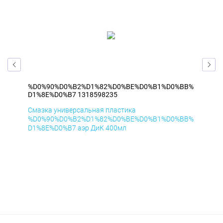
BB%
%D0%90%D0%B2%D1%82%D0%BE%D0%B1%D0%BB%
%D
D1%8E%D0%B7 1318598235
D1
Смазка универсальная пластика
Сма
BB%
%D0%90%D0%B2%D1%82%D0%BE%D0%B1%D0%BB%
%D
D1%8E%D0%B7 аэр ДиК 400мл
D1%