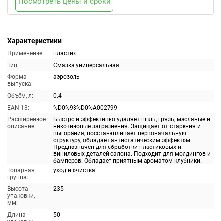
Посмотреть цены и сроки
Характеристики
Применение:
пластик
Тип:
Смазка универсальная
Форма
аэрозоль
выпуска:
Объём, л:
0.4
EAN-13:
%D0%93%D0%A002799
Расширенное
Быстро и эффективно удаляет пыль, грязь, масляные и
описание:
никотиновые загрязнения. Защищает от старения и
выгорания, восстанавливает первоначальную
структуру, обладает антистатическим эффектом.
Предназначен для обработки пластиковых и
виниловых деталей салона. Подходит для молдингов и
бамперов. Обладает приятным ароматом клубники.
Товарная
уход и очистка
группа:
Высота
235
упаковки,
мм:
Длина
50