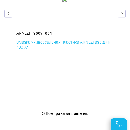
ARNEZI 1986918341
ARN
мД
Смазка универсальная пластика ARNEZI аэр ДиК
Сма
400мл
40
© Все права защищены.