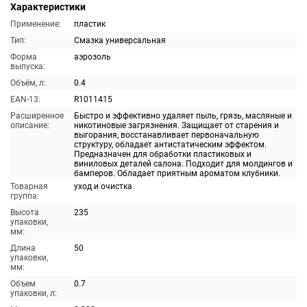
Характеристики
Применение:
пластик
Тип:
Смазка универсальная
Форма
аэрозоль
выпуска:
Объём, л:
0.4
EAN-13:
R1011415
Расширенное
Быстро и эффективно удаляет пыль, грязь, масляные и
описание:
никотиновые загрязнения. Защищает от старения и
выгорания, восстанавливает первоначальную
структуру, обладает антистатическим эффектом.
Предназначен для обработки пластиковых и
виниловых деталей салона. Подходит для молдингов и
бамперов. Обладает приятным ароматом клубники.
Товарная
уход и очистка
группа:
Высота
235
упаковки,
мм:
Длина
50
упаковки,
мм:
Объем
0.7
упаковки, л: