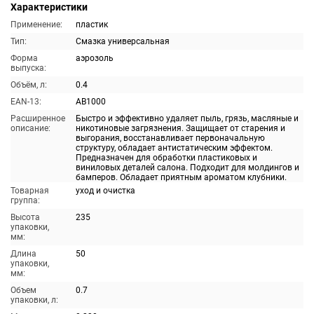
Характеристики
Применение:
пластик
Тип:
Смазка универсальная
Форма
аэрозоль
выпуска:
Объём, л:
0.4
EAN-13:
AB1000
Расширенное
Быстро и эффективно удаляет пыль, грязь, масляные и
описание:
никотиновые загрязнения. Защищает от старения и
выгорания, восстанавливает первоначальную
структуру, обладает антистатическим эффектом.
Предназначен для обработки пластиковых и
виниловых деталей салона. Подходит для молдингов и
бамперов. Обладает приятным ароматом клубники.
Товарная
уход и очистка
группа:
Высота
235
упаковки,
мм:
Длина
50
упаковки,
мм:
Объем
0.7
упаковки, л: