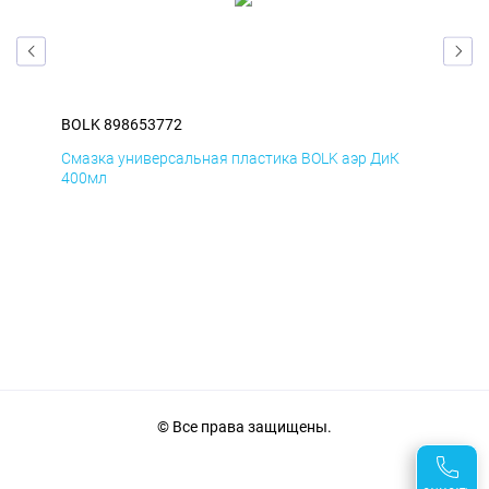
BOLK 898653772
BOL
Смазка универсальная пластика BOLK аэр ДиК
Сма
400мл
40
© Все права защищены.