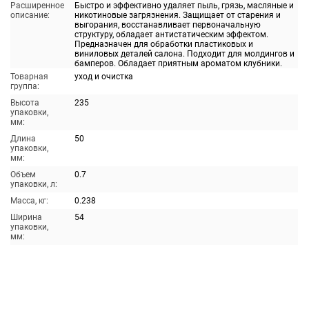
Расширенное
Быстро и эффективно удаляет пыль, грязь, масляные и
описание:
никотиновые загрязнения. Защищает от старения и
выгорания, восстанавливает первоначальную
структуру, обладает антистатическим эффектом.
Предназначен для обработки пластиковых и
виниловых деталей салона. Подходит для молдингов и
бамперов. Обладает приятным ароматом клубники.
Товарная
уход и очистка
группа:
Высота
235
упаковки,
мм:
Длина
50
упаковки,
мм:
Объем
0.7
упаковки, л:
Масса, кг:
0.238
Ширина
54
упаковки,
мм: