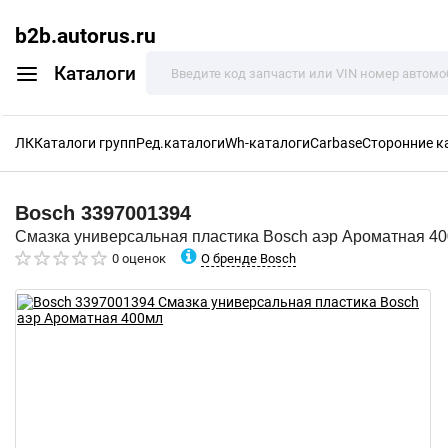
b2b.autorus.ru
Каталоги
ЛК
Каталоги групп
Ред.каталоги
Wh-каталоги
Carbase
Сторонние к
Bosch
3397001394
Смазка универсальная пластика Bosch аэр Ароматная 4
О бренде Bosch
0 оценок