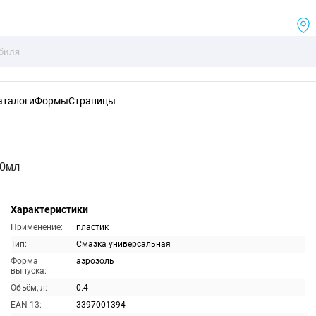
аталоги
Формы
Страницы
00мл
Характеристики
Применение:
пластик
Тип:
Смазка универсальная
Форма
аэрозоль
выпуска:
Объём, л:
0.4
EAN-13:
3397001394