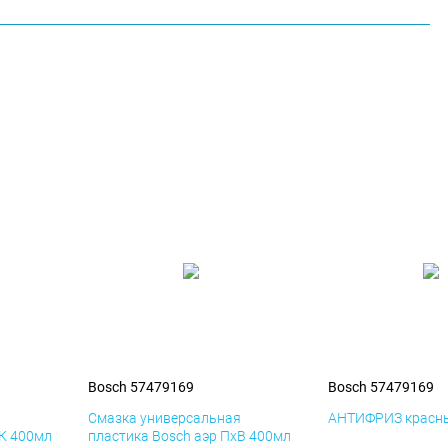
Bosch 57479169
Bosch 57479169
я
Смазка универсальная
АНТИФРИЗ красны
иК 400мл
пластика Bosch аэр ПхВ 400мл