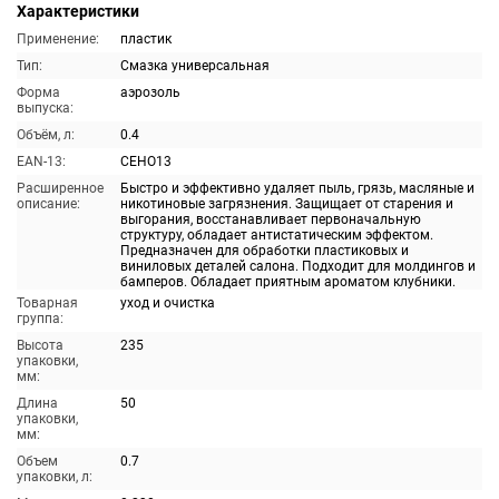
Характеристики
Применение:
пластик
Тип:
Смазка универсальная
Форма
аэрозоль
выпуска:
Объём, л:
0.4
EAN-13:
CEHO13
Расширенное
Быстро и эффективно удаляет пыль, грязь, масляные и
описание:
никотиновые загрязнения. Защищает от старения и
выгорания, восстанавливает первоначальную
структуру, обладает антистатическим эффектом.
Предназначен для обработки пластиковых и
виниловых деталей салона. Подходит для молдингов и
бамперов. Обладает приятным ароматом клубники.
Товарная
уход и очистка
группа:
Высота
235
упаковки,
мм:
Длина
50
упаковки,
мм:
Объем
0.7
упаковки, л: