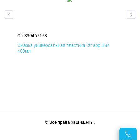
Ctr 339467178
Ctr
Смазка универсальная пластика Ctr аэр ДиК
Сма
400мл
40
© Все права защищены.