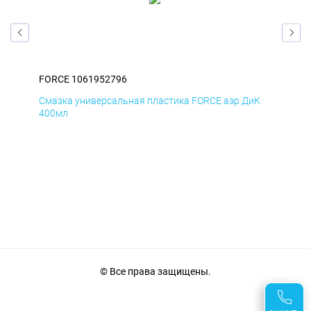
FORCE 1061952796
FOR
мД
Смазка универсальная пластика FORCE аэр ДиК
Сма
400мл
40
© Все права защищены.