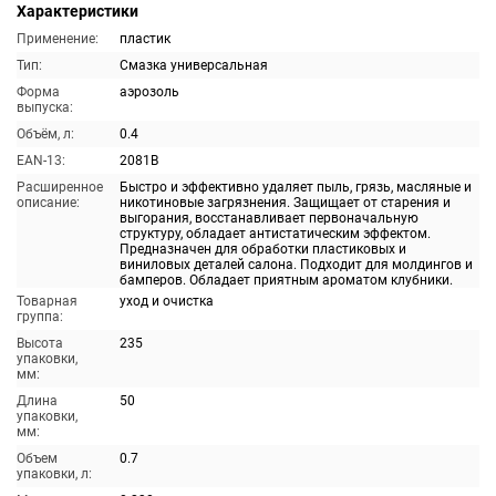
Характеристики
Применение:
пластик
Тип:
Смазка универсальная
Форма
аэрозоль
выпуска:
Объём, л:
0.4
EAN-13:
2081B
Расширенное
Быстро и эффективно удаляет пыль, грязь, масляные и
описание:
никотиновые загрязнения. Защищает от старения и
выгорания, восстанавливает первоначальную
структуру, обладает антистатическим эффектом.
Предназначен для обработки пластиковых и
виниловых деталей салона. Подходит для молдингов и
бамперов. Обладает приятным ароматом клубники.
Товарная
уход и очистка
группа:
Высота
235
упаковки,
мм:
Длина
50
упаковки,
мм:
Объем
0.7
упаковки, л: