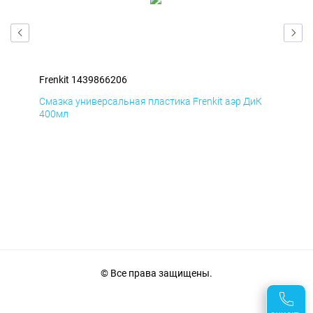
Frenkit 1439866206
Fre
мД
Смазка универсальная пластика Frenkit аэр ДиК
Сма
400мл
40
© Все права защищены.