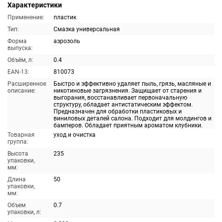
Характеристики
Применение:
пластик
Тип:
Смазка универсальная
Форма
аэрозоль
выпуска:
Объём, л:
0.4
EAN-13:
810073
Расширенное
Быстро и эффективно удаляет пыль, грязь, масляные и
описание:
никотиновые загрязнения. Защищает от старения и
выгорания, восстанавливает первоначальную
структуру, обладает антистатическим эффектом.
Предназначен для обработки пластиковых и
виниловых деталей салона. Подходит для молдингов и
бамперов. Обладает приятным ароматом клубники.
Товарная
уход и очистка
группа:
Высота
235
упаковки,
мм:
Длина
50
упаковки,
мм:
Объем
0.7
упаковки, л: