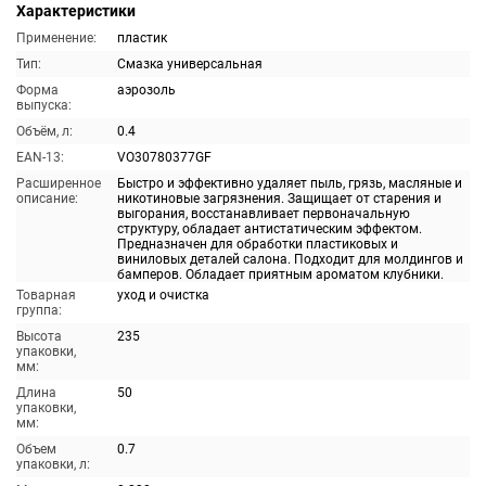
Характеристики
Применение:
пластик
Тип:
Смазка универсальная
Форма
аэрозоль
выпуска:
Объём, л:
0.4
EAN-13:
VO30780377GF
Расширенное
Быстро и эффективно удаляет пыль, грязь, масляные и
описание:
никотиновые загрязнения. Защищает от старения и
выгорания, восстанавливает первоначальную
структуру, обладает антистатическим эффектом.
Предназначен для обработки пластиковых и
виниловых деталей салона. Подходит для молдингов и
бамперов. Обладает приятным ароматом клубники.
Товарная
уход и очистка
группа:
Высота
235
упаковки,
мм:
Длина
50
упаковки,
мм:
Объем
0.7
упаковки, л: