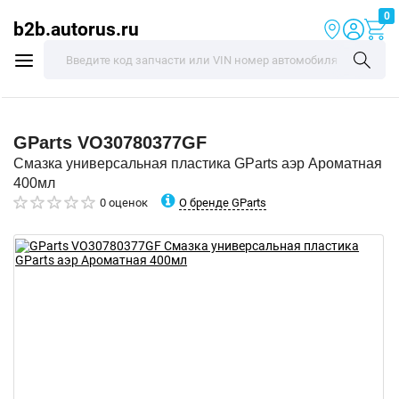
0
b2b.autorus.ru
GParts
VO30780377GF
Смазка универсальная пластика GParts аэр Ароматная
400мл
О бренде GParts
0 оценок