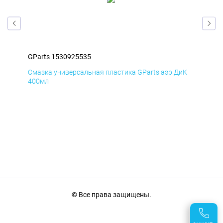
GParts 1530925535
GPa
мД
Смазка универсальная пластика GParts аэр ДиК
Сма
400мл
40
© Все права защищены.