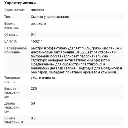
Характеристики
Применение:
пластик
Тип:
Смазка универсальная
Форма
аэрозоль
выпуска:
Объём, л:
0.4
EAN-13:
160211
Расширенное
Быстро и эффективно удаляет пыль, грязь, масляные и
описание:
никотиновые загрязнения. Защищает от старения и
выгорания, восстанавливает первоначальную
структуру, обладает антистатическим эффектом.
Предназначен для обработки пластиковых и
виниловых деталей салона. Подходит для молдингов и
бамперов. Обладает приятным ароматом клубники.
Товарная
уход и очистка
группа:
Высота
235
упаковки,
мм:
Длина
50
упаковки,
мм:
Объем
0.7
упаковки, л: