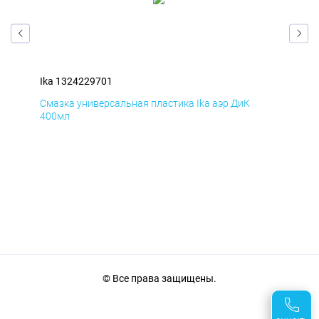
Ika 1324229701
Ika
Смазка универсальная пластика Ika аэр ДиК
Сма
400мл
40
© Все права защищены.