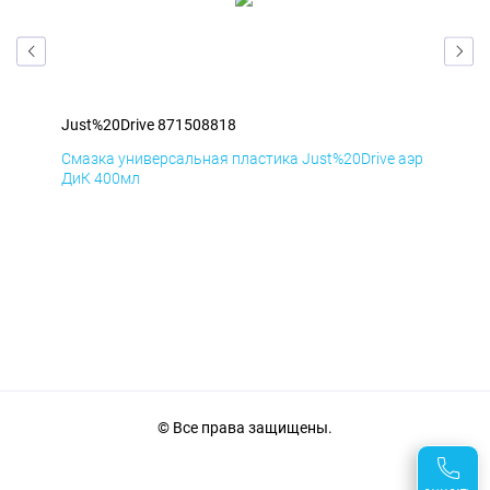
Just%20Drive 871508818
Jus
аэр
Смазка универсальная пластика Just%20Drive аэр
Сма
ДиК 400мл
ПхВ
© Все права защищены.