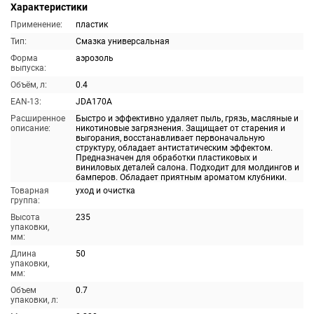
Характеристики
Применение:
пластик
Тип:
Смазка универсальная
Форма
аэрозоль
выпуска:
Объём, л:
0.4
EAN-13:
JDA170A
Расширенное
Быстро и эффективно удаляет пыль, грязь, масляные и
описание:
никотиновые загрязнения. Защищает от старения и
выгорания, восстанавливает первоначальную
структуру, обладает антистатическим эффектом.
Предназначен для обработки пластиковых и
виниловых деталей салона. Подходит для молдингов и
бамперов. Обладает приятным ароматом клубники.
Товарная
уход и очистка
группа:
Высота
235
упаковки,
мм:
Длина
50
упаковки,
мм:
Объем
0.7
упаковки, л: