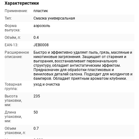
Характеристики
Применение:
пластик
Тип:
Смазка универсальная
Форма
аэрозоль
выпуска:
Объём, л:
0.4
EAN-13:
JEB0008
Расширенное
Быстро и эффективно удаляет пыль, грязь, масляные и
описание:
никотиновые загрязнения. Защищает от старения и
выгорания, восстанавливает первоначальную
структуру, обладает антистатическим эффектом.
Предназначен для обработки пластиковых и
виниловых деталей салона. Подходит для молдингов и
бамперов. Обладает приятным ароматом клубники.
Товарная
уход и очистка
группа:
Высота
235
упаковки,
мм:
Длина
50
упаковки,
мм:
Объем
0.7
упаковки, л: