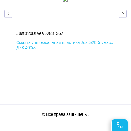
Just%20Drive 952831367
Jus
аэр
Смазка универсальная пластика Just%20Drive аэр
Сма
ДиК 400мл
ПхВ
© Все права защищены.