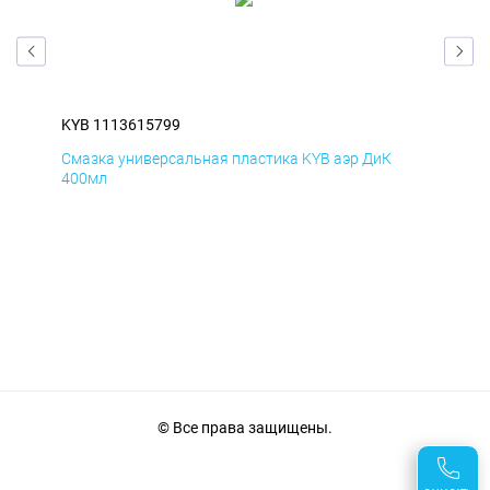
KYB 1113615799
KYB
Смазка универсальная пластика KYB аэр ДиК
Сма
400мл
40
© Все права защищены.