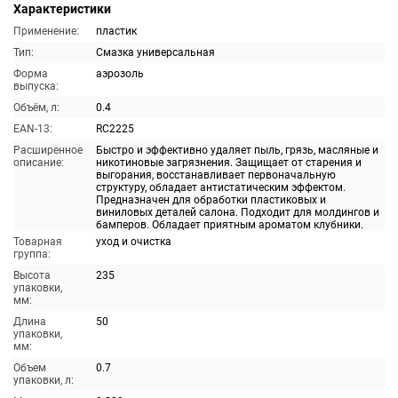
Характеристики
Применение:
пластик
Тип:
Смазка универсальная
Форма
аэрозоль
выпуска:
Объём, л:
0.4
EAN-13:
RC2225
Расширенное
Быстро и эффективно удаляет пыль, грязь, масляные и
описание:
никотиновые загрязнения. Защищает от старения и
выгорания, восстанавливает первоначальную
структуру, обладает антистатическим эффектом.
Предназначен для обработки пластиковых и
виниловых деталей салона. Подходит для молдингов и
бамперов. Обладает приятным ароматом клубники.
Товарная
уход и очистка
группа:
Высота
235
упаковки,
мм:
Длина
50
упаковки,
мм:
Объем
0.7
упаковки, л: