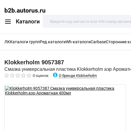
b2b.autorus.ru
Каталоги
ЛК
Каталоги групп
Ред.каталоги
Wh-каталоги
Carbase
Сторонние к
Klokkerholm
9057387
Смазка универсальная пластика Klokkerholm аэр Аромат
О бренде Klokkerholm
0 оценок