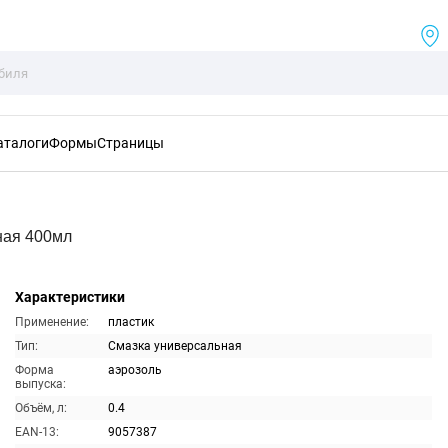
аталоги
Формы
Страницы
ная 400мл
Характеристики
Применение:
пластик
Тип:
Смазка универсальная
Форма
аэрозоль
выпуска:
Объём, л:
0.4
EAN-13:
9057387