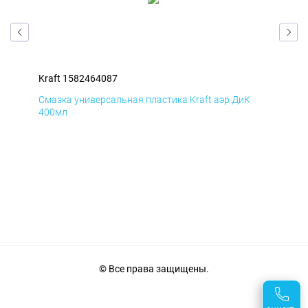
Kraft 1582464087
Kra
Смазка универсальная пластика Kraft аэр ДиК
Сма
400мл
40
© Все права защищены.