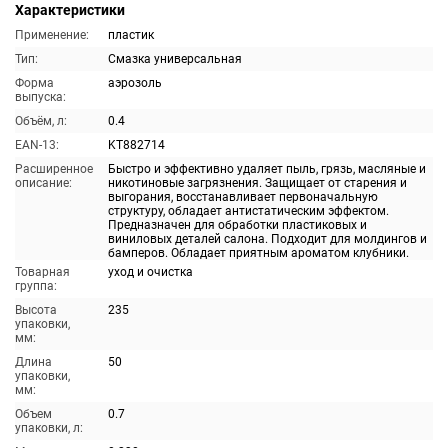
Характеристики
Применение:
пластик
Тип:
Смазка универсальная
Форма
аэрозоль
выпуска:
Объём, л:
0.4
EAN-13:
KT882714
Расширенное
Быстро и эффективно удаляет пыль, грязь, масляные и
описание:
никотиновые загрязнения. Защищает от старения и
выгорания, восстанавливает первоначальную
структуру, обладает антистатическим эффектом.
Предназначен для обработки пластиковых и
виниловых деталей салона. Подходит для молдингов и
бамперов. Обладает приятным ароматом клубники.
Товарная
уход и очистка
группа:
Высота
235
упаковки,
мм:
Длина
50
упаковки,
мм:
Объем
0.7
упаковки, л: