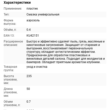
Характеристики
Применение:
пластик
Тип:
Смазка универсальная
Форма
аэрозоль
выпуска:
Объём, л:
0.4
EAN-13:
KU42151
Расширенное
Быстро и эффективно удаляет пыль, грязь, масляные и
описание:
никотиновые загрязнения. Защищает от старения и
выгорания, восстанавливает первоначальную
структуру, обладает антистатическим эффектом.
Предназначен для обработки пластиковых и
виниловых деталей салона. Подходит для молдингов и
бамперов. Обладает приятным ароматом клубники.
Товарная
уход и очистка
группа:
Высота
235
упаковки,
мм:
Длина
50
упаковки,
мм:
Объем
0.7
упаковки, л: