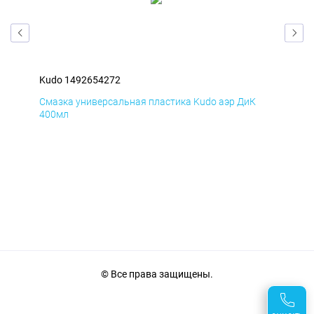
Kudo 1492654272
Kud
Смазка универсальная пластика Kudo аэр ДиК
Сма
400мл
40
© Все права защищены.