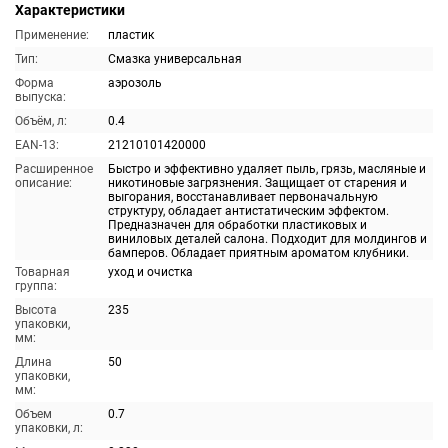
Характеристики
Применение:
пластик
Тип:
Смазка универсальная
Форма
аэрозоль
выпуска:
Объём, л:
0.4
EAN-13:
21210101420000
Расширенное
Быстро и эффективно удаляет пыль, грязь, масляные и
описание:
никотиновые загрязнения. Защищает от старения и
выгорания, восстанавливает первоначальную
структуру, обладает антистатическим эффектом.
Предназначен для обработки пластиковых и
виниловых деталей салона. Подходит для молдингов и
бамперов. Обладает приятным ароматом клубники.
Товарная
уход и очистка
группа:
Высота
235
упаковки,
мм:
Длина
50
упаковки,
мм:
Объем
0.7
упаковки, л: