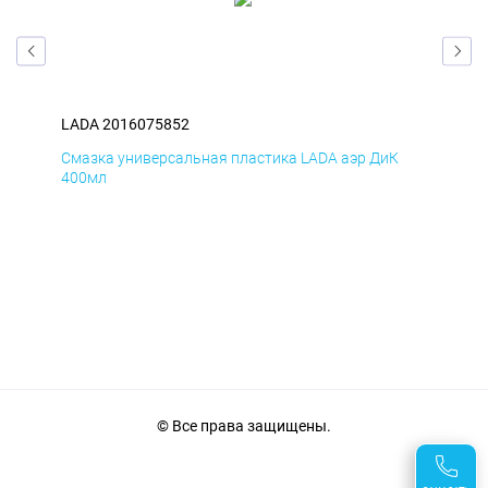
LADA 2016075852
LAD
Смазка универсальная пластика LADA аэр ДиК
Сма
400мл
40
© Все права защищены.