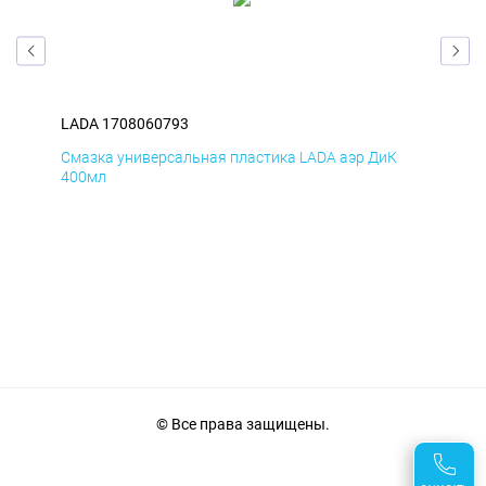
LADA 1708060793
LAD
Смазка универсальная пластика LADA аэр ДиК
Сма
400мл
40
© Все права защищены.