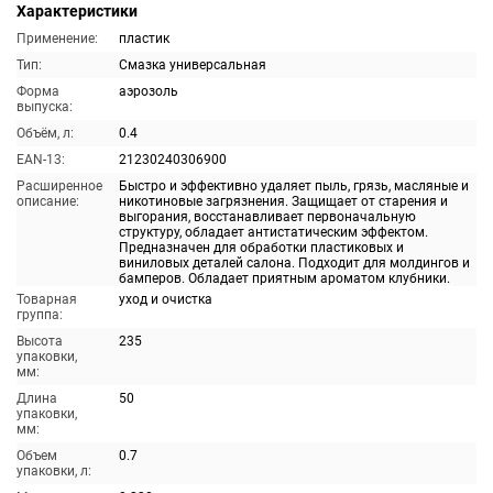
Характеристики
Применение:
пластик
Тип:
Смазка универсальная
Форма
аэрозоль
выпуска:
Объём, л:
0.4
EAN-13:
21230240306900
Расширенное
Быстро и эффективно удаляет пыль, грязь, масляные и
описание:
никотиновые загрязнения. Защищает от старения и
выгорания, восстанавливает первоначальную
структуру, обладает антистатическим эффектом.
Предназначен для обработки пластиковых и
виниловых деталей салона. Подходит для молдингов и
бамперов. Обладает приятным ароматом клубники.
Товарная
уход и очистка
группа:
Высота
235
упаковки,
мм:
Длина
50
упаковки,
мм:
Объем
0.7
упаковки, л: