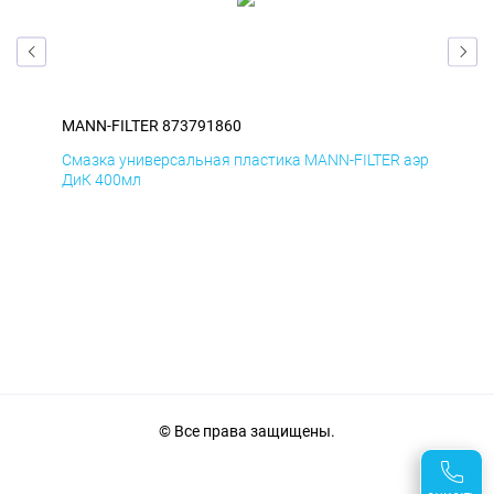
MANN-FILTER 873791860
MAN
аэр
Смазка универсальная пластика MANN-FILTER аэр
Сма
ДиК 400мл
ПхВ
© Все права защищены.