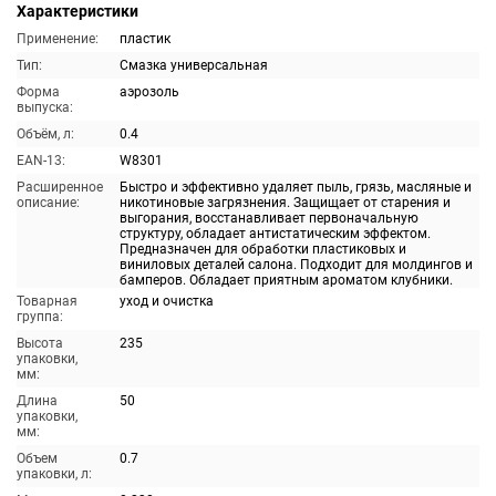
Характеристики
Применение:
пластик
Тип:
Смазка универсальная
Форма
аэрозоль
выпуска:
Объём, л:
0.4
EAN-13:
W8301
Расширенное
Быстро и эффективно удаляет пыль, грязь, масляные и
описание:
никотиновые загрязнения. Защищает от старения и
выгорания, восстанавливает первоначальную
структуру, обладает антистатическим эффектом.
Предназначен для обработки пластиковых и
виниловых деталей салона. Подходит для молдингов и
бамперов. Обладает приятным ароматом клубники.
Товарная
уход и очистка
группа:
Высота
235
упаковки,
мм:
Длина
50
упаковки,
мм:
Объем
0.7
упаковки, л: