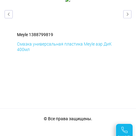
Meyle 1388799819
Mey
Д
Смазка универсальная пластика Meyle аэр ДиК
Сма
400мл
40
© Все права защищены.