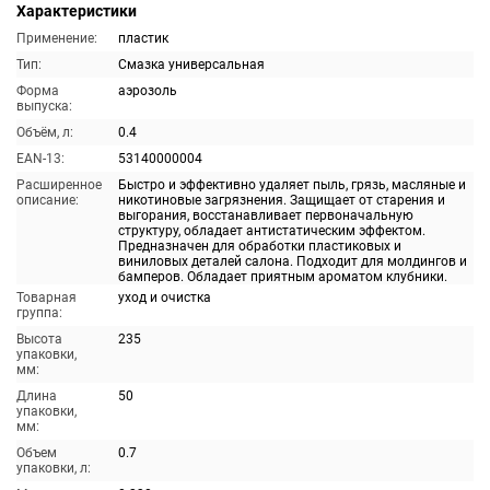
Характеристики
Применение:
пластик
Тип:
Смазка универсальная
Форма
аэрозоль
выпуска:
Объём, л:
0.4
EAN-13:
53140000004
Расширенное
Быстро и эффективно удаляет пыль, грязь, масляные и
описание:
никотиновые загрязнения. Защищает от старения и
выгорания, восстанавливает первоначальную
структуру, обладает антистатическим эффектом.
Предназначен для обработки пластиковых и
виниловых деталей салона. Подходит для молдингов и
бамперов. Обладает приятным ароматом клубники.
Товарная
уход и очистка
группа:
Высота
235
упаковки,
мм:
Длина
50
упаковки,
мм:
Объем
0.7
упаковки, л: