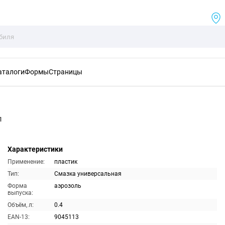
аталоги
Формы
Страницы
л
Характеристики
Применение:
пластик
Тип:
Смазка универсальная
Форма
аэрозоль
выпуска:
Объём, л:
0.4
EAN-13:
9045113