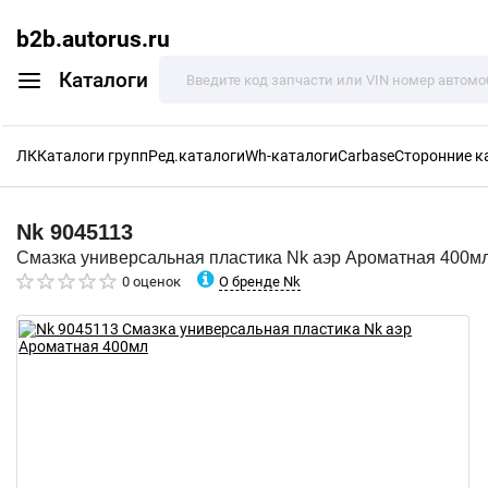
b2b.autorus.ru
Каталоги
ЛК
Каталоги групп
Ред.каталоги
Wh-каталоги
Carbase
Сторонние к
Nk
9045113
Смазка универсальная пластика Nk аэр Ароматная 400м
О бренде Nk
0 оценок