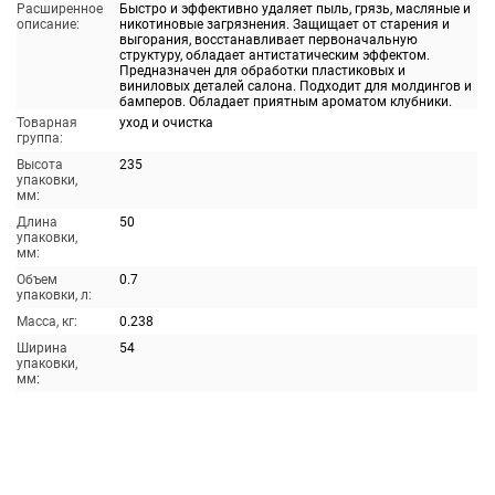
Расширенное
Быстро и эффективно удаляет пыль, грязь, масляные и
описание:
никотиновые загрязнения. Защищает от старения и
выгорания, восстанавливает первоначальную
структуру, обладает антистатическим эффектом.
Предназначен для обработки пластиковых и
виниловых деталей салона. Подходит для молдингов и
бамперов. Обладает приятным ароматом клубники.
Товарная
уход и очистка
группа:
Высота
235
упаковки,
мм:
Длина
50
упаковки,
мм:
Объем
0.7
упаковки, л:
Масса, кг:
0.238
Ширина
54
упаковки,
мм: