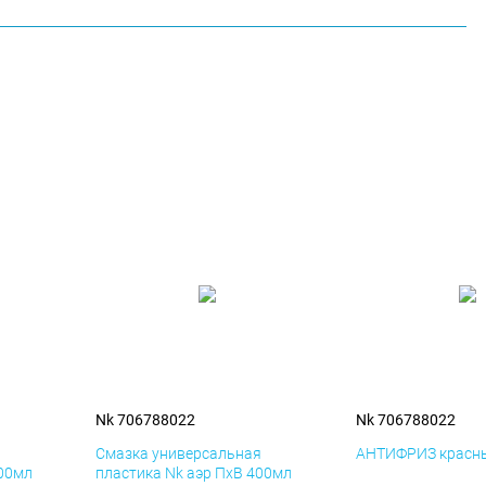
Nk 706788022
Nk 706788022
я
Смазка универсальная
АНТИФРИЗ красны
400мл
пластика Nk аэр ПхВ 400мл