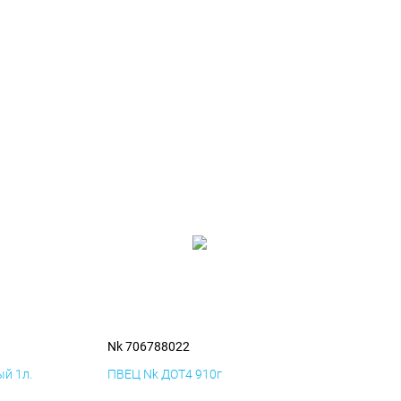
Nk 706788022
й 1л.
ПВЕЦ Nk ДОТ4 910г