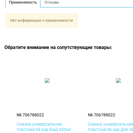
Применимость
Отзывы
Нет информации о применимости
Обратите внимание на сопутствующие товары:
Nk 706788022
Nk 706788022
Смазка универсальная
Смазка универсальна
пластика Nk аэр БмД 400мл
пластика Nk аэр ДиК 