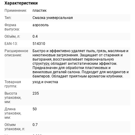
Характеристики
Применение:
пластик
Тип:
Смазка универсальная
Форма
аэрозоль
выпуска:
Объём, л:
0.4
EAN-13:
514310
Расширенное
Быстро и эффективно удаляет пыль, грязь, масляные и
описание:
никотиновые загрязнения. Защищает от старения и
выгорания, восстанавливает первоначальную
структуру, обладает антистатическим эффектом.
Предназначен для обработки пластиковых и
виниловых деталей салона. Подходит для молдингов и
бамперов. Обладает приятным ароматом клубники.
Товарная
уход и очистка
группа:
Высота
235
упаковки,
мм:
Длина
50
упаковки,
мм:
Объем
0.7
упаковки, л: