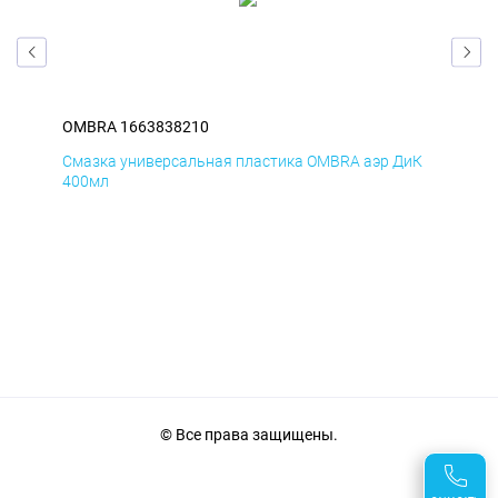
OMBRA 1663838210
OM
мД
Смазка универсальная пластика OMBRA аэр ДиК
Сма
400мл
40
© Все права защищены.