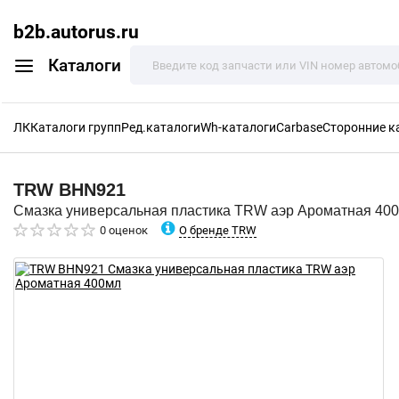
b2b.autorus.ru
Каталоги
ЛК
Каталоги групп
Ред.каталоги
Wh-каталоги
Carbase
Сторонние к
TRW
BHN921
Смазка универсальная пластика TRW аэр Ароматная 40
О бренде TRW
0 оценок