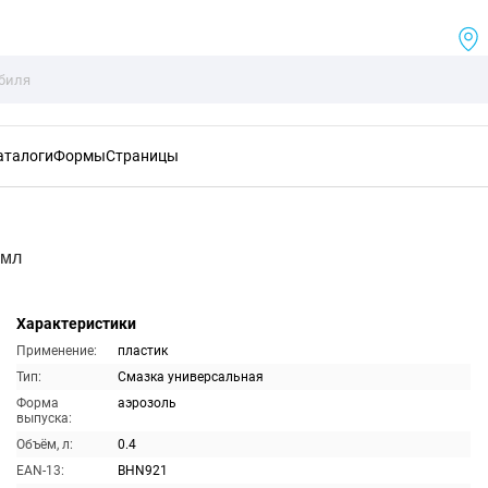
аталоги
Формы
Страницы
0мл
Характеристики
Применение:
пластик
Тип:
Смазка универсальная
Форма
аэрозоль
выпуска:
Объём, л:
0.4
EAN-13:
BHN921