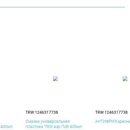
TRW 1246317738
TRW 1246317738
я
Смазка универсальная
АНТИФРИЗ красны
 400мл
пластика TRW аэр ПхВ 400мл