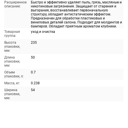
Расширенное
Быстро и эффективно удаляет пыль, грязь, масляные и
описание:
никотиновые загрязнения. Защищает от старения и
выгорания, восстанавливает первоначальную
структуру, обладает антистатическим эффектом.
Предназначен для обработки пластиковых и
виниловых деталей салона. Подходит для молдингов и
бамперов. Обладает приятным ароматом клубники.
Товарная
уход и очистка
группа:
Высота
235
упаковки,
мм:
Длина
50
упаковки,
мм:
Объем
0.7
упаковки, л:
Масса, кг:
0.238
Ширина
54
упаковки,
мм: