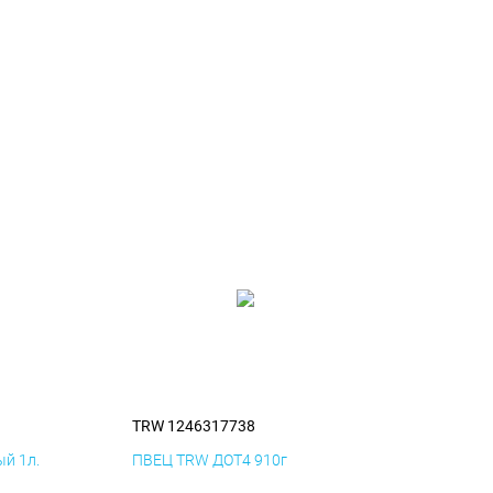
TRW 1246317738
й 1л.
ПВЕЦ TRW ДОТ4 910г