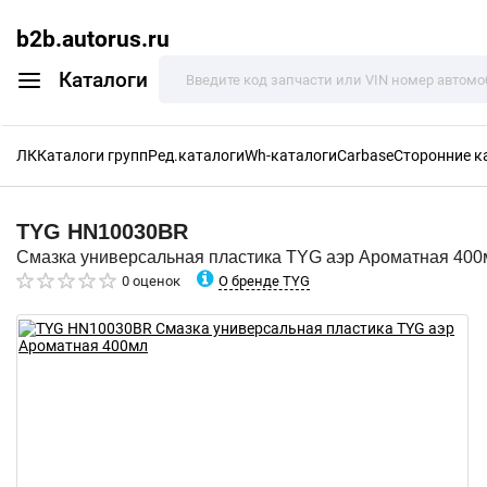
b2b.autorus.ru
Каталоги
ЛК
Каталоги групп
Ред.каталоги
Wh-каталоги
Carbase
Сторонние к
TYG
HN10030BR
Смазка универсальная пластика TYG аэр Ароматная 400
О бренде TYG
0 оценок