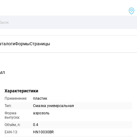
аталоги
Формы
Страницы
мл
Характеристики
Применение:
пластик
Тип:
Смазка универсальная
Форма
аэрозоль
выпуска:
Объём, л:
0.4
EAN-13:
HN10030BR