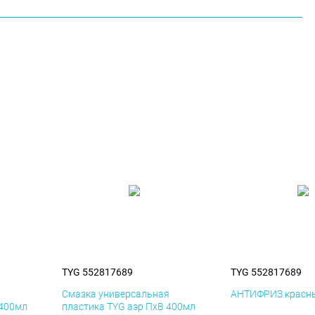
TYG 552817689
TYG 552817689
я
Смазка универсальная
АНТИФРИЗ красны
 400мл
пластика TYG аэр ПхВ 400мл