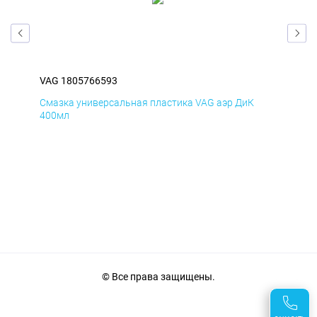
VAG 1805766593
VAG
Смазка универсальная пластика VAG аэр ДиК
Сма
400мл
40
© Все права защищены.