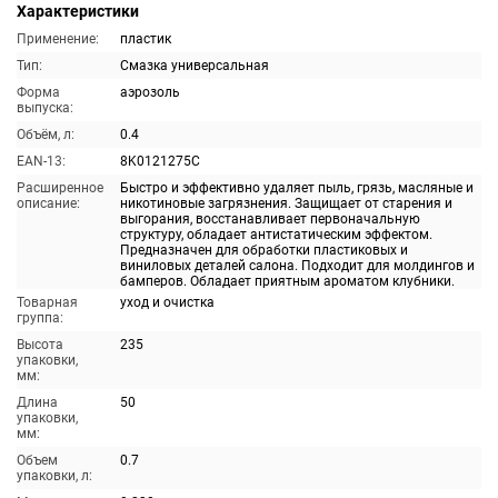
Характеристики
Применение:
пластик
Тип:
Смазка универсальная
Форма
аэрозоль
выпуска:
Объём, л:
0.4
EAN-13:
8K0121275C
Расширенное
Быстро и эффективно удаляет пыль, грязь, масляные и
описание:
никотиновые загрязнения. Защищает от старения и
выгорания, восстанавливает первоначальную
структуру, обладает антистатическим эффектом.
Предназначен для обработки пластиковых и
виниловых деталей салона. Подходит для молдингов и
бамперов. Обладает приятным ароматом клубники.
Товарная
уход и очистка
группа:
Высота
235
упаковки,
мм:
Длина
50
упаковки,
мм:
Объем
0.7
упаковки, л: