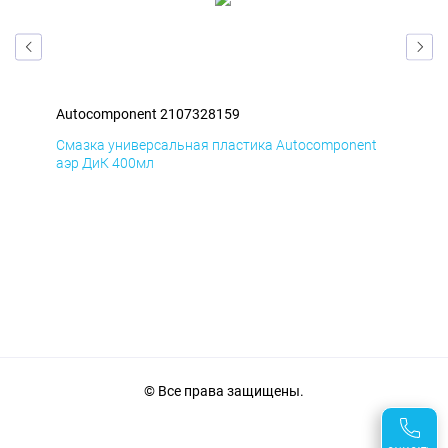
Autocomponent 2107328159
Aut
nt
Смазка универсальная пластика Autocomponent
Сма
аэр ДиК 400мл
аэр
© Все права защищены.