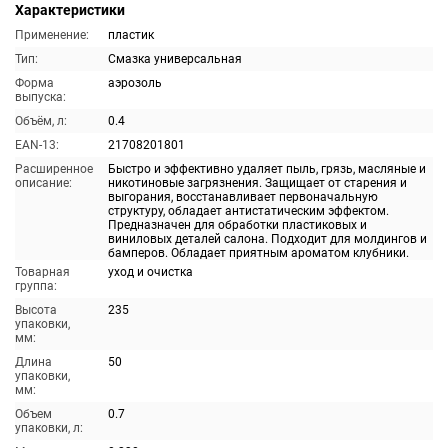
Характеристики
Применение:
пластик
Тип:
Смазка универсальная
Форма
аэрозоль
выпуска:
Объём, л:
0.4
EAN-13:
21708201801
Расширенное
Быстро и эффективно удаляет пыль, грязь, масляные и
описание:
никотиновые загрязнения. Защищает от старения и
выгорания, восстанавливает первоначальную
структуру, обладает антистатическим эффектом.
Предназначен для обработки пластиковых и
виниловых деталей салона. Подходит для молдингов и
бамперов. Обладает приятным ароматом клубники.
Товарная
уход и очистка
группа:
Высота
235
упаковки,
мм:
Длина
50
упаковки,
мм:
Объем
0.7
упаковки, л: