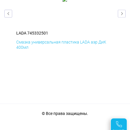
LADA 745332501
LAD
Смазка универсальная пластика LADA аэр ДиК
Сма
400мл
40
© Все права защищены.