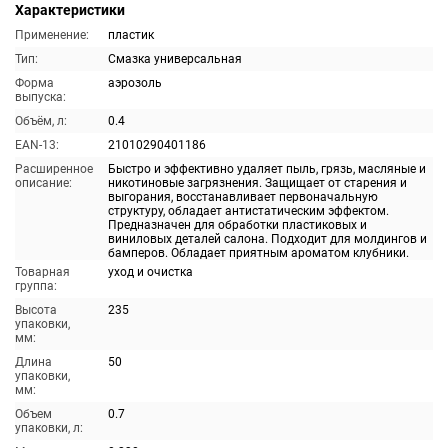
Характеристики
Применение:
пластик
Тип:
Смазка универсальная
Форма
аэрозоль
выпуска:
Объём, л:
0.4
EAN-13:
21010290401186
Расширенное
Быстро и эффективно удаляет пыль, грязь, масляные и
описание:
никотиновые загрязнения. Защищает от старения и
выгорания, восстанавливает первоначальную
структуру, обладает антистатическим эффектом.
Предназначен для обработки пластиковых и
виниловых деталей салона. Подходит для молдингов и
бамперов. Обладает приятным ароматом клубники.
Товарная
уход и очистка
группа:
Высота
235
упаковки,
мм:
Длина
50
упаковки,
мм:
Объем
0.7
упаковки, л: