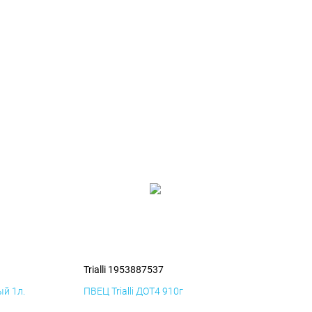
Trialli 1953887537
й 1л.
ПВЕЦ Trialli ДОТ4 910г