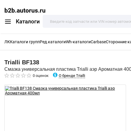
b2b.autorus.ru
Каталоги
ЛК
Каталоги групп
Ред.каталоги
Wh-каталоги
Carbase
Сторонние к
Trialli
BF138
Смазка универсальная пластика Trialli аэр Ароматная 40
О бренде Trialli
0 оценок