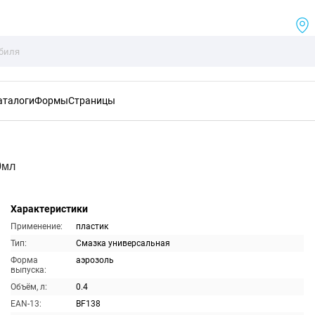
аталоги
Формы
Страницы
0мл
Характеристики
Применение:
пластик
Тип:
Смазка универсальная
Форма
аэрозоль
выпуска:
Объём, л:
0.4
EAN-13:
BF138