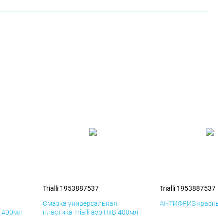
Trialli 1953887537
Trialli 1953887537
я
Смазка универсальная
АНТИФРИЗ красны
К 400мл
пластика Trialli аэр ПхВ 400мл