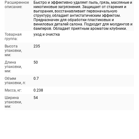
Расширенное
Быстро и эффективно удаляет пыль, грязь, масляные и
описание:
никотиновые загрязнения. Защищает от старения и
выгорания, восстанавливает первоначальную
структуру, обладает антистатическим эффектом.
Предназначен для обработки пластиковых и
виниловых деталей салона. Подходит для молдингов и
бамперов. Обладает приятным ароматом клубники.
Товарная
уход и очистка
группа:
Высота
235
упаковки,
мм:
Длина
50
упаковки,
мм:
Объем
0.7
упаковки, л:
Масса, кг:
0.238
Ширина
54
упаковки,
мм: