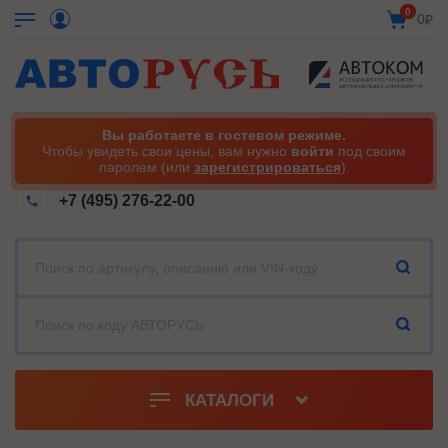
0
0
₽
Вы работаете в гостевом режиме.
Чтобы увидеть свои цены, вам нужно
войти
под своим
паролем (или
зарегистрироваться
).
+7 (495) 276-22-00
КАТАЛОГИ