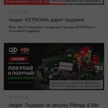
ОГРН 1027739825046. erid: 2RanykzB4vP
31.07.2026
Акция: ASTROhim дарит подарки!
Весь август закупайте продукцию бренда ASTROhim и
получайте подарки!
Реклама. ООО «АВТОРУСЬ ЛОГИСТИКА».

ОГРН 1027739825046. erid: 2Ranyn7nMYf
31.07.2026
Акция: Подарки за закупку Pilenga & BM