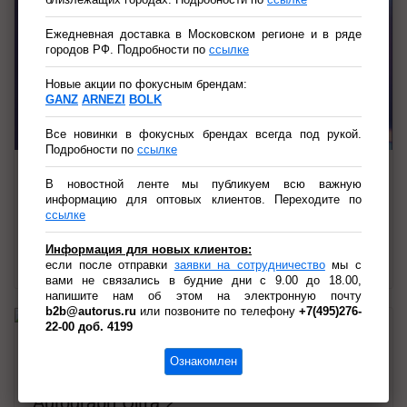
Ежедневная доставка в Московском регионе и в ряде
городов РФ. Подробности по
ссылке
Новые акции по фокусным брендам:
GANZ
ARNEZI
BOLK
Все новинки в фокусных брендах всегда под рукой.
Подробности по
ссылке
13.07.2026
В новостной ленте мы публикуем всю важную
информацию для оптовых клиентов. Переходите по
MIMS Automobility 2026
ссылке
GANZ и ARNEZI на MIMS Automobility 2026: новые
возможности для вашего автобизнеса в Санкт-
Информация для новых клиентов:
Петербурге!
если после отправки
заявки на сотрудничество
мы с
вами не связались в будние дни с 9.00 до 18.00,
напишите нам об этом на электронную почту
Реклама. ООО «АВТОРУСЬ ЛОГИСТИКА».

ОГРН 1027739825046. erid:2RanynfwBrK
b2b@autorus.ru
или позвоните по телефону
+7(495)276-
22-00 доб. 4199
07.07.2026
Ознакомлен
Акция: Скидка -20% на шины Ikon
Autograph Ultra 2