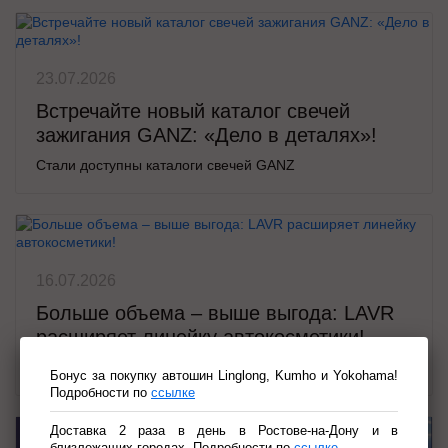
23.07.2026
Встречайте новый каталог свечей
зажигания GANZ: «Дело в деталях»!
Стали доступны каталоги свечей GANZ
16.07.2026
Больше объема – выше выгода: LAVR
расширяет линейку автокосметики!
Обновите свой арсенал для ухода за авто!
Бонус за покупку автошин Linglong, Kumho и Yokohama!
Подробности по
ссылке
Доставка 2 раза в день в Ростове-на-Дону и в
близлежащих городах. Подробности по
ссылке