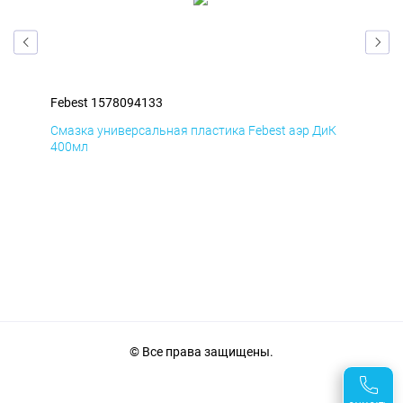
Febest 1578094133
Feb
мД
Смазка универсальная пластика Febest аэр ДиК
Сма
400мл
40
© Все права защищены.