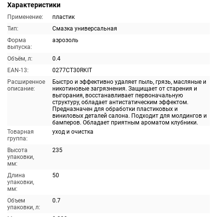
Характеристики
Применение:
пластик
Тип:
Смазка универсальная
Форма
аэрозоль
выпуска:
Объём, л:
0.4
EAN-13:
0277CT30RKIT
Расширенное
Быстро и эффективно удаляет пыль, грязь, масляные и
описание:
никотиновые загрязнения. Защищает от старения и
выгорания, восстанавливает первоначальную
структуру, обладает антистатическим эффектом.
Предназначен для обработки пластиковых и
виниловых деталей салона. Подходит для молдингов и
бамперов. Обладает приятным ароматом клубники.
Товарная
уход и очистка
группа:
Высота
235
упаковки,
мм:
Длина
50
упаковки,
мм:
Объем
0.7
упаковки, л: