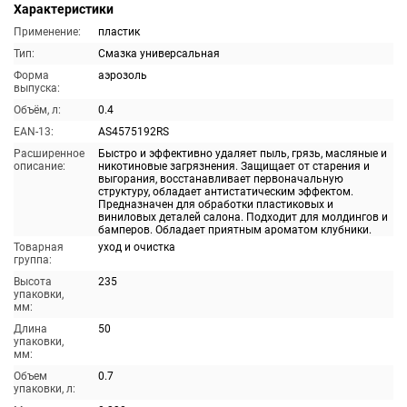
Характеристики
Применение:
пластик
Тип:
Смазка универсальная
Форма
аэрозоль
выпуска:
Объём, л:
0.4
EAN-13:
AS4575192RS
Расширенное
Быстро и эффективно удаляет пыль, грязь, масляные и
описание:
никотиновые загрязнения. Защищает от старения и
выгорания, восстанавливает первоначальную
структуру, обладает антистатическим эффектом.
Предназначен для обработки пластиковых и
виниловых деталей салона. Подходит для молдингов и
бамперов. Обладает приятным ароматом клубники.
Товарная
уход и очистка
группа:
Высота
235
упаковки,
мм:
Длина
50
упаковки,
мм:
Объем
0.7
упаковки, л: