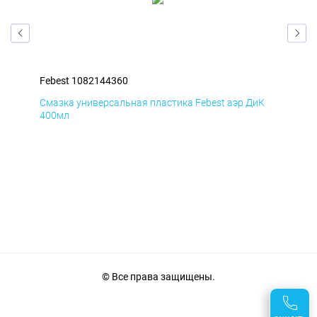
Febest 1082144360
Feb
мД
Смазка универсальная пластика Febest аэр ДиК
Сма
400мл
40
© Все права защищены.